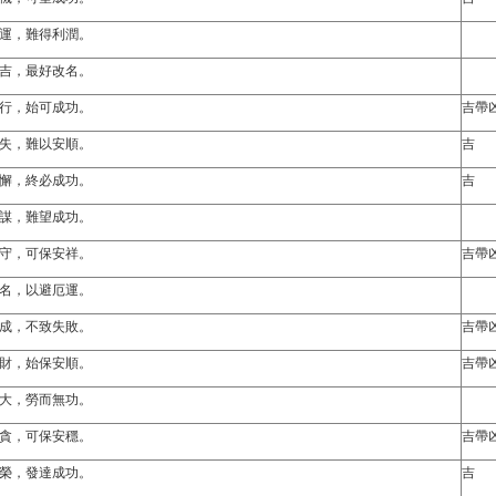
運，難得利潤。
吉，最好改名。
行，始可成功。
吉帶
失，難以安順。
吉
懈，終必成功。
吉
謀，難望成功。
守，可保安祥。
吉帶
名，以避厄運。
成，不致失敗。
吉帶
財，始保安順。
吉帶
大，勞而無功。
貪，可保安穩。
吉帶
榮，發達成功。
吉