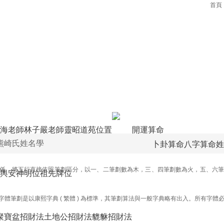
首頁
海老師
林子嚴老師
靈昭道苑位置
開運算命
熊崎氏姓名學
卜卦算命
八字算命
姓
係，將五行直接依照筆劃區分，以一、二筆劃數為木，三、四筆劃數為火，五、六筆
輿
安神明位
祖先牌位
字體筆劃是以康熙字典 ( 繁體 ) 為標準，其筆劃算法與一般字典略有出入。所有字體
聚寶盆招財法
土地公招財法
貔貅招財法