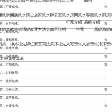
書
嫁娶擇日
剖腹生產擇日
易經堪輿擇日天書
面相
屆，可獲成功。
吉
理
風水擺設
風水禁忌
居家風水
辦公室風水
房間風水
客廳風水
廚房
衰，勞而無功。
符咒介紹
易經介紹
祥，百事順遂。
吉
介紹
道教科儀
誦經改運方法
太歲星說明
符咒
易經
易經
力，難望成功。
收，後福重重。
吉
明桌、神桌
祖先牌位安置寫法
祭拜祖先
入宅習俗
入厝習俗
拜拜習
發，得成大功。
吉
難，必獲成功。
吉
名學免費算命
退，可期成功。
吉
力，財利難望。
力，徒勞無功。
實，必得人望。
吉
苦，謀事難成。
慧，必獲成功。
吉