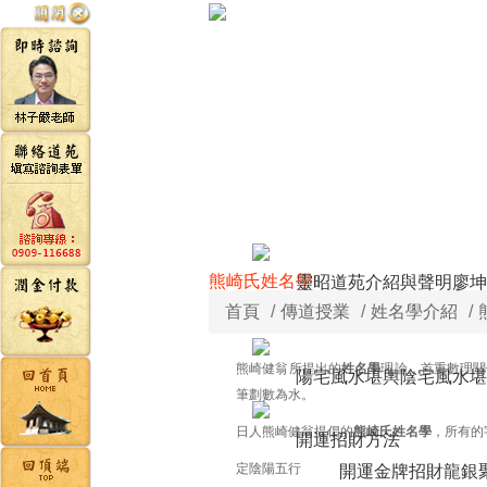
熊崎氏姓名學
靈昭道苑介紹與聲明
廖坤
首頁
傳道授業
姓名學介紹
熊崎健翁所提出的
姓名學
理論，首重數理關
陽宅風水堪輿
陰宅風水堪
筆劃數為水。
日人熊崎健翁提倡的
熊崎氏姓名學
，所有的
開運招財方法
定陰陽五行
開運金牌
招財龍銀