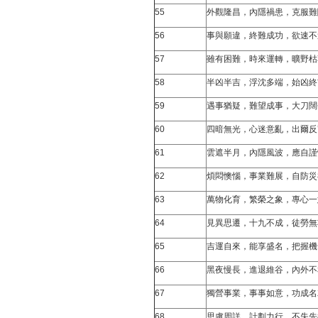
55
外觀隆昌，內隱禍患，克服難
56
事與願違，終難成功，欲速不
57
雖有困難，時來運轉，曠野枯
58
半凶半吉，浮沈多端，始凶終
59
遇事猶疑，難望成事，大刀闊
60
四暗無光，心迷意亂，出爾反
61
雲遮半月，內隱風波，應自謹
62
煩悶懊惱，事業難展，自防災
63
萬物化育，繁榮之象，專心一
64
見異思遷，十九不成，徒勞無
65
吉運自來，能享盛名，把握機
66
黑夜慢長，進退維谷，內外不
67
獨營事業，事事如意，功成名
68
思慮周詳，計劃力行，不失先