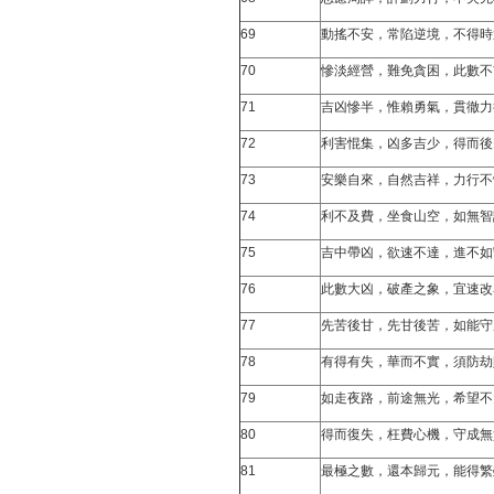
69
動搖不安，常陷逆境，不得時
70
慘淡經營，難免貪困，此數不
71
吉凶慘半，惟賴勇氣，貫徹力
72
利害惃集，凶多吉少，得而後
73
安樂自來，自然吉祥，力行不
74
利不及費，坐食山空，如無智
75
吉中帶凶，欲速不達，進不如
76
此數大凶，破產之象，宜速改
77
先苦後甘，先甘後苦，如能守
78
有得有失，華而不實，須防劫
79
如走夜路，前途無光，希望不
80
得而復失，枉費心機，守成無
81
最極之數，還本歸元，能得繁