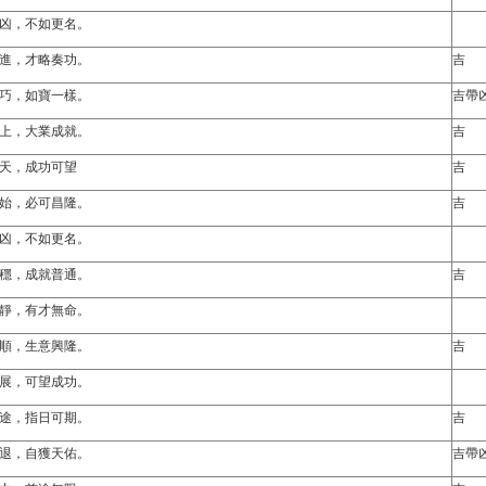
凶，不如更名。
進，才略奏功。
吉
巧，如寶一樣。
吉帶
上，大業成就。
吉
天，成功可望
吉
始，必可昌隆。
吉
凶，不如更名。
穩，成就普通。
吉
靜，有才無命。
順，生意興隆。
吉
展，可望成功。
途，指日可期。
吉
退，自獲天佑。
吉帶