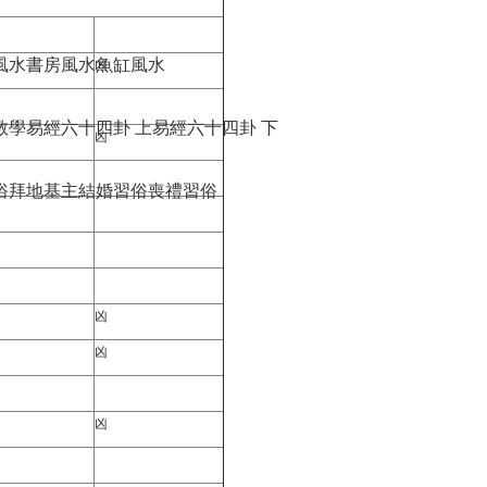
風水
書房風水
魚缸風水
凶
教學
易經六十四卦 上
易經六十四卦 下
凶
俗
拜地基主
結婚習俗
喪禮習俗
凶
凶
凶