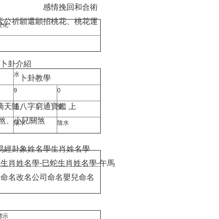
感情挽回和合術
天公祈願還願
招桃花、桃花運
變化
卜卦介紹
水
卜卦教學
9
0
滴天隨
八字窮通寶鑑 上
壬
癸
煞、小兒關煞
陽水
陰水
易經卦象姓名學
生肖姓名學
龍
生肖姓名學-巳蛇
生肖姓名學-午馬
豬
命名
改名
公司命名
嬰兒命名
標示