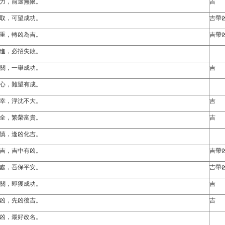
力，前途無限。
吉
取，可望成功。
吉帶
重，轉凶為吉。
吉帶
進，必招失敗。
關，一舉成功。
吉
心，難望有成。
幸，浮沈不大。
吉
全，繁榮富貴。
吉
慎，逢凶化吉。
吉，吉中有凶。
吉帶
處，吾保平安。
吉帶
關，即獲成功。
吉
凶，先凶後吉。
吉
凶，最好改名。