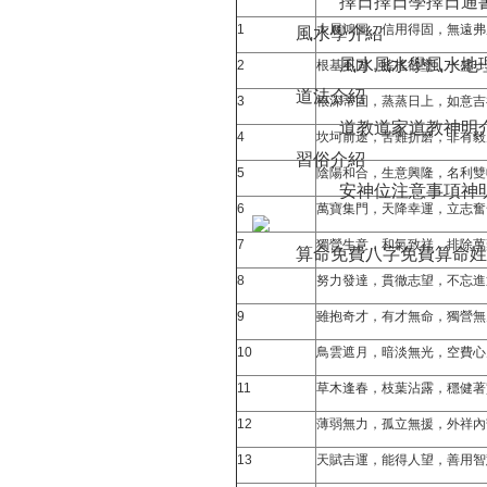
擇日
擇日學
擇日通
1
大展鴻圖，信用得固，無遠弗
風水學介紹
風水
風水學
風水地
2
根基不固，搖搖欲墜，一盛一
道法介紹
3
根深蒂固，蒸蒸日上，如意吉
道教道家
道教神明
4
坎坷前途，苦難折磨，非有毅
習俗介紹
5
陰陽和合，生意興隆，名利雙
安神位注意事項
神
6
萬寶集門，天降幸運，立志奮
7
獨營生意，和氣致祥，排除萬
算命免費
八字免費算命
姓
8
努力發達，貫徹志望，不忘進
9
雖抱奇才，有才無命，獨營無
10
鳥雲遮月，暗淡無光，空費心
11
草木逢春，枝葉沾露，穩健著
12
薄弱無力，孤立無援，外祥內
13
天賦吉運，能得人望，善用智