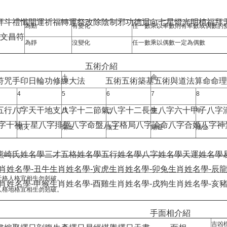
拜斗禮懺
開運祈福
轉運祭改
除陰制邪
功德迴向
七星燈光明植福
拜
為動
有變化
任一數乘以單數則有單數或偶數的
文昌符
為靜
沒變化
任一數乘以偶數一定為偶數
五術介紹
土
金
符咒手印
日輪功修練大法
五術
五術築基
五術與道法
算命
命理
4
5
6
7
8
五行
八字天干地支
八字十二節氣
八字十二長生
八字六十甲子
八字
丁
戊
己
庚
辛
字十神十星
八字排盤
八字命盤
八字格局
八字論命
八字合婚
八字神
陽火
陽土
陰土
陽金
陰金
熊崎氏姓名學
三才五格姓名學
五行姓名學
八字姓名學
天運姓名學
肖姓名學-丑牛
生肖姓名學-寅虎
生肖姓名學-卯兔
生肖姓名學-辰
，天格人格宜相生勿剋破。
肖姓名學-申猴
生肖姓名學-酉雞
生肖姓名學-戌狗
生肖姓名學-亥
，人格地格宜相生勿剋破。
手面相介紹
吉凶