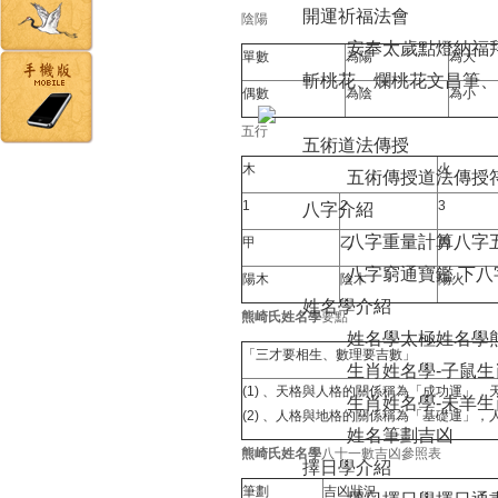
開運祈福法會
陰陽
安奉太歲
點燈納福
單數
為陽
為大
斬桃花、爛桃花
文昌筆、
偶數
為陰
為小
五行
五術道法傳授
木
火
五術傳授
道法傳授
1
2
3
八字介紹
八字重量計算
八字
甲
乙
丙
八字窮通寶鑑 下
八
陽木
陰木
陽火
姓名學介紹
熊崎氏姓名學
要點
姓名學
太極姓名學
「三才要相生、數理要吉數」
生肖姓名學-子鼠
生
(1) 、天格與人格的關係稱為「成功運」
生肖姓名學-未羊
生
(2) 、人格與地格的關係稱為「基礎運」
姓名筆劃吉凶
熊崎氏姓名學
八十一數吉凶參照表
擇日學介紹
筆劃
吉凶狀況