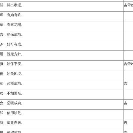
關，開出泰運。
吉帶
達，有始有終。
草，春來花開。
吉，能保成功。
斧，始可有成。
爾，難定方針。
慎，始保平安。
吉帶
禍，始免困境。
意，必能成功。
吉
功，不如更名。
會，必獲成功。
吉
和，信用缺乏。
就，富貴自來。
吉
機，可望成功。
吉