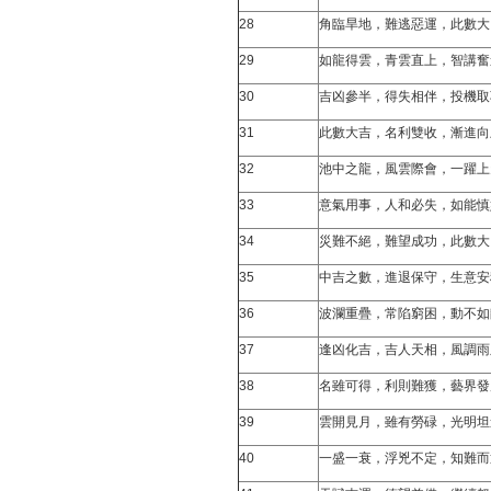
28
角臨旱地，難逃惡運，此數大
29
如龍得雲，青雲直上，智講奮
30
吉凶參半，得失相伴，投機取
31
此數大吉，名利雙收，漸進向
32
池中之龍，風雲際會，一躍上
33
意氣用事，人和必失，如能慎
34
災難不絕，難望成功，此數大
35
中吉之數，進退保守，生意安
36
波瀾重疊，常陷窮困，動不如
37
逢凶化吉，吉人天相，風調雨
38
名雖可得，利則難獲，藝界發
39
雲開見月，雖有勞碌，光明坦
40
一盛一衰，浮兇不定，知難而