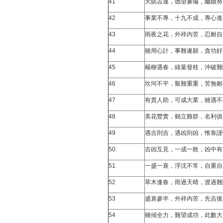
41
天賦吉運，德望兼備，繼續努
42
事業不專，十九不成，專心進
43
雨夜之花，外祥內苦，忍耐自
44
雖用心計，事難遂願，貪功好
45
楊柳遇春，綠葉發枝，沖破難
46
坎坷不平，艱難重重，苦無耐
47
有貴人助，可成大業，雖遇不
48
美花豐實，鶴立雞群，名利俱
49
遇吉則吉，遇凶則凶，惟靠謹
50
吉凶互見，一成一敗，凶中有
51
一盛一衰，浮沈不常，自重自
52
草木逢春，雨過天晴，渡過難
53
盛衰參半，外祥內苦，先吉後
54
雖傾全力，難望成功，此數大