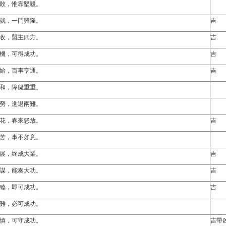
敗，惟靠堅毅。
就，一門興隆。
吉
收，盟主四方。
吉
機，可得成功。
吉
始，百事亨通。
吉
和，障礙重重。
勞，進退兩難。
花，春來怒放。
吉
苦，事不如意。
展，終成大業。
吉
謀，能奏大功。
吉
睦，即可成功。
吉
難，必可成功。
慎，可守成功。
吉帶