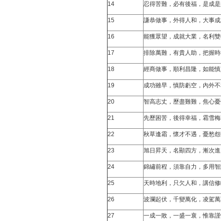
14
忍得苦難，必有後福，是成是
15
謙恭做事，外得人和，大事成
16
能獲眾望，成就大業，名利雙
17
排除萬難，有貴人助，把握時
18
經商做事，順利昌隆，如能慎
19
成功雖早，慎防虧空，內外不
20
智高志丈，歷盡難難，焦心憂
21
先歷困苦，後得幸福，霜雪梅
22
秋草逢霜，懷才不遇，憂愁怨
23
旭日昇天，名顯四方，漸次進
24
錦繡前程，須靠自力，多用智
25
天時地利，只欠人和，講信修
26
波瀾起伏，千變萬化，凌駕萬
27
一成一敗，一盛一衰，惟靠謹