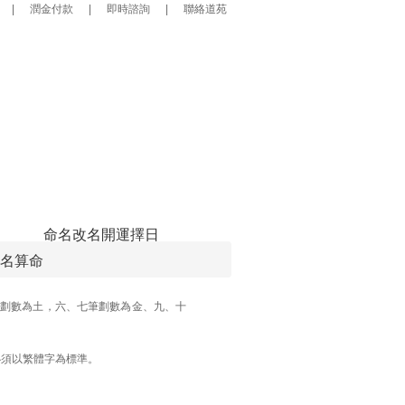
|
潤金付款
|
即時諮詢
|
聯絡道苑
命名改名
開運擇日
名算命
劃數為土，六、七筆劃數為金、九、十
必須以繁體字為標準。