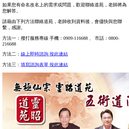
如果您有命名改名上的需求或問題，歡迎聯絡道苑，老師將為
您解答。
請藉由下列方法聯絡道苑，老師收到資料後，會儘快與您聯
繫，感謝。
方法一：撥打服務專線 手機：0909-116688 、 市話：0800-
216688
方法二：
線上即時諮詢 按此連結
方法三：
填寫諮詢表單 按此連結