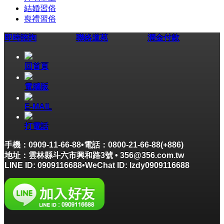
結婚習俗
喪禮習俗
即時諮詢
聯絡道苑
潤金付款
回首頁
電腦版
E-MAIL
打電話
手機：0909-11-66-88•電話：0800-21-66-88(+886)
地址：雲林縣斗六市興和路3號 • 356@356.com.tw
LINE ID: 0909116688•WeChat ID: lzdy0909116688