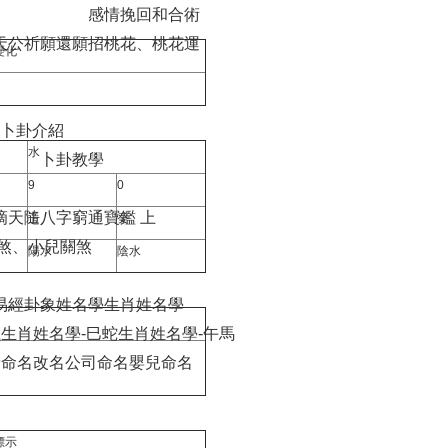
感情挽回和合術
天公祈願還願
招桃花、桃花運
變化
卜卦介紹
水
卜卦教學
9
0
滴天隨
八字窮通寶鑑 上
壬
癸
煞、小兒關煞
陽水
陰水
易經卦象姓名學
生肖姓名學
龍
生肖姓名學-巳蛇
生肖姓名學-午馬
豬
命名
改名
公司命名
嬰兒命名
標示