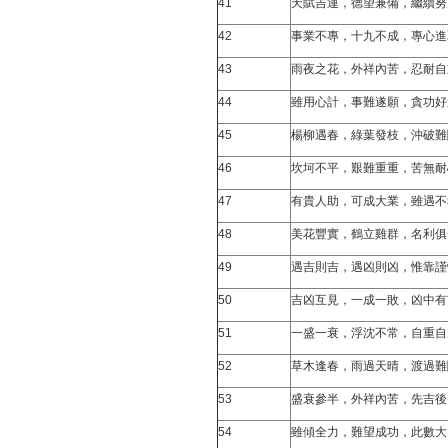
41
天賦吉運，德望兼備，繼續努
42
事業不專，十九不成，專心進
43
雨夜之花，外祥內苦，忍耐自
44
雖用心計，事難遂願，貪功好
45
楊柳遇春，綠葉發枝，沖破難
46
坎坷不平，艱難重重，苦無耐
47
有貴人助，可成大業，雖遇不
48
美花豐實，鶴立雞群，名利俱
49
遇吉則吉，遇凶則凶，惟靠謹
50
吉凶互見，一成一敗，凶中有
51
一盛一衰，浮沈不常，自重自
52
草木逢春，雨過天晴，渡過難
53
盛衰參半，外祥內苦，先吉後
54
雖傾全力，難望成功，此數大