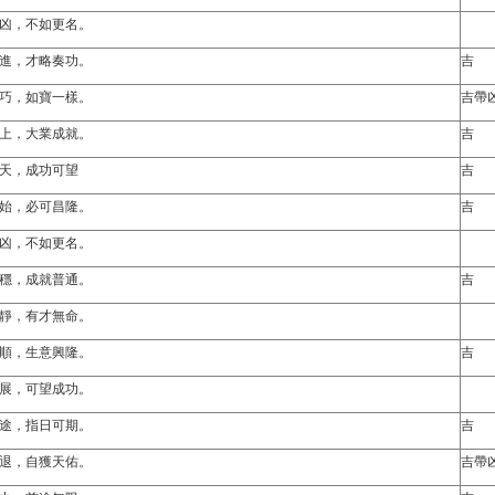
凶，不如更名。
進，才略奏功。
吉
巧，如寶一樣。
吉帶
上，大業成就。
吉
天，成功可望
吉
始，必可昌隆。
吉
凶，不如更名。
穩，成就普通。
吉
靜，有才無命。
順，生意興隆。
吉
展，可望成功。
途，指日可期。
吉
退，自獲天佑。
吉帶