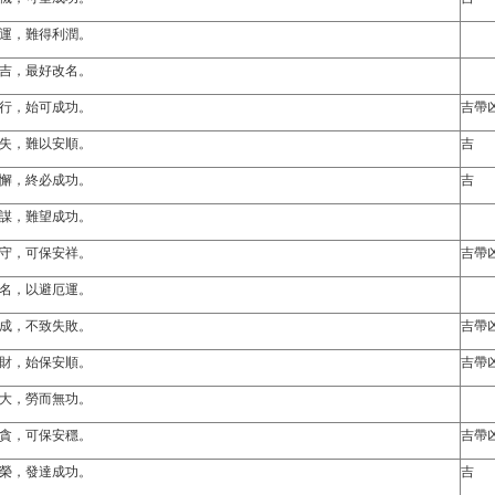
運，難得利潤。
吉，最好改名。
行，始可成功。
吉帶
失，難以安順。
吉
懈，終必成功。
吉
謀，難望成功。
守，可保安祥。
吉帶
名，以避厄運。
成，不致失敗。
吉帶
財，始保安順。
吉帶
大，勞而無功。
貪，可保安穩。
吉帶
榮，發達成功。
吉