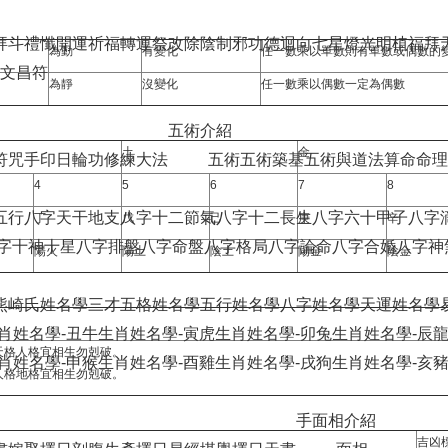
拜斗禮懺
開運祈福
轉運祭改
除陰制邪
功德迴向
七星燈光明植福
拜
為動
有變化
任一數乘以單數則有單數或偶數的
文昌符
為靜
沒變化
任一數乘以偶數一定為偶數
五術介紹
土
金
符咒手印
日輪功修練大法
五術
五術築基
五術與道法
算命
命理
4
5
6
7
8
五行
八字天干地支
八字十二節氣
八字十二長生
八字六十甲子
八字
丁
戊
己
庚
辛
字十神十星
八字排盤
八字命盤
八字格局
八字論命
八字合婚
八字神
陽火
陽土
陰土
陽金
陰金
熊崎氏姓名學
三才五格姓名學
五行姓名學
八字姓名學
天運姓名學
肖姓名學-丑牛
生肖姓名學-寅虎
生肖姓名學-卯兔
生肖姓名學-辰
，天格人格宜相生勿剋破。
肖姓名學-申猴
生肖姓名學-酉雞
生肖姓名學-戌狗
生肖姓名學-亥
，人格地格宜相生勿剋破。
手面相介紹
吉凶