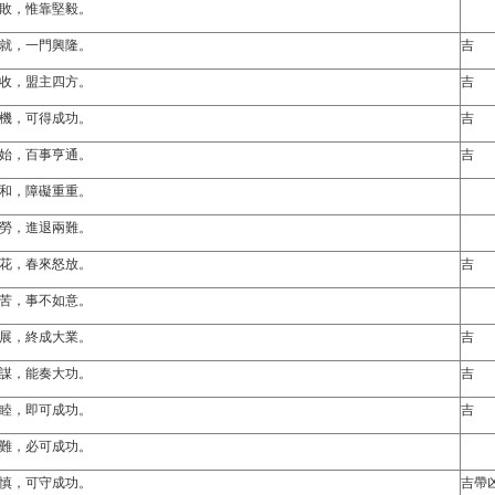
敗，惟靠堅毅。
就，一門興隆。
吉
收，盟主四方。
吉
機，可得成功。
吉
始，百事亨通。
吉
和，障礙重重。
勞，進退兩難。
花，春來怒放。
吉
苦，事不如意。
展，終成大業。
吉
謀，能奏大功。
吉
睦，即可成功。
吉
難，必可成功。
慎，可守成功。
吉帶