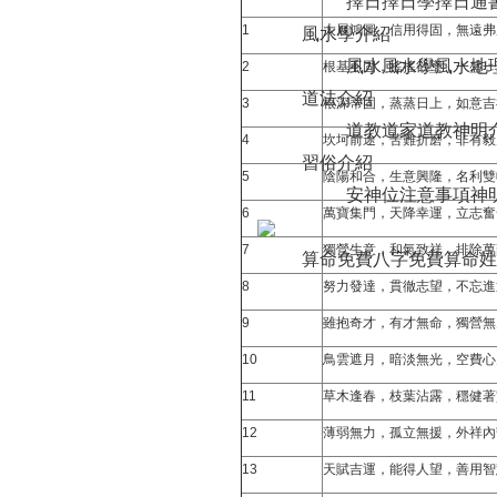
擇日
擇日學
擇日通
1
大展鴻圖，信用得固，無遠弗
風水學介紹
風水
風水學
風水地
2
根基不固，搖搖欲墜，一盛一
道法介紹
3
根深蒂固，蒸蒸日上，如意吉
道教道家
道教神明
4
坎坷前途，苦難折磨，非有毅
習俗介紹
5
陰陽和合，生意興隆，名利雙
安神位注意事項
神
6
萬寶集門，天降幸運，立志奮
7
獨營生意，和氣致祥，排除萬
算命免費
八字免費算命
姓
8
努力發達，貫徹志望，不忘進
9
雖抱奇才，有才無命，獨營無
10
鳥雲遮月，暗淡無光，空費心
11
草木逢春，枝葉沾露，穩健著
12
薄弱無力，孤立無援，外祥內
13
天賦吉運，能得人望，善用智