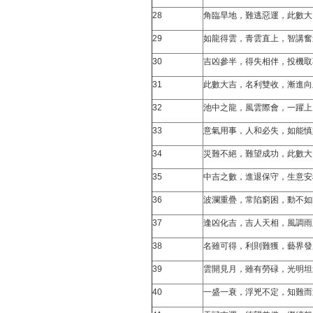
28
角臨旱地，難逃惡運，此數大
29
如龍得雲，青雲直上，智講奮
30
吉凶參半，得失相伴，投機取
31
此數大吉，名利雙收，漸進向
32
池中之龍，風雲際會，一躍上
33
意氣用事，人和必失，如能慎
34
災難不絕，難望成功，此數大
35
中吉之數，進退保守，生意安
36
波瀾重疊，常陷窮困，動不如
37
逢凶化吉，吉人天相，風調雨
38
名雖可得，利則難獲，藝界發
39
雲開見月，雖有勞碌，光明坦
40
一盛一衰，浮兇不定，知難而