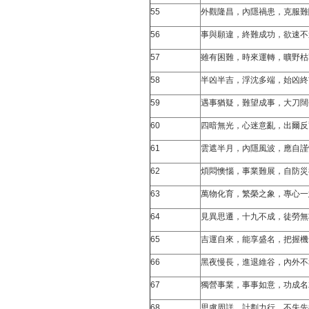
55
外觀隆昌，內隱禍患，克服難
56
事與願違，終難成功，欲速不
57
雖有困難，時來運轉，曠野枯
58
半凶半吉，浮沈多端，始凶終
59
遇事猶疑，難望成事，大刀闊
60
四暗無光，心迷意亂，出爾反
61
雲遮半月，內隱風波，應自謹
62
煩悶懊惱，事業難展，自防災
63
萬物化育，繁榮之象，專心一
64
見異思遷，十九不成，徒勞無
65
吉運自來，能享盛名，把握機
66
黑夜慢長，進退維谷，內外不
67
獨營事業，事事如意，功成名
68
思慮周詳，計劃力行，不失先