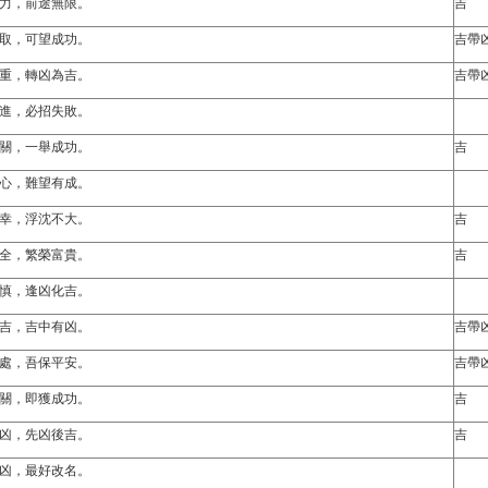
力，前途無限。
吉
取，可望成功。
吉帶
重，轉凶為吉。
吉帶
進，必招失敗。
關，一舉成功。
吉
心，難望有成。
幸，浮沈不大。
吉
全，繁榮富貴。
吉
慎，逢凶化吉。
吉，吉中有凶。
吉帶
處，吾保平安。
吉帶
關，即獲成功。
吉
凶，先凶後吉。
吉
凶，最好改名。