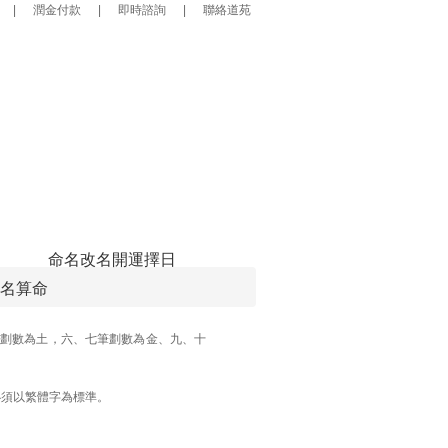
|
潤金付款
|
即時諮詢
|
聯絡道苑
命名改名
開運擇日
名算命
劃數為土，六、七筆劃數為金、九、十
必須以繁體字為標準。