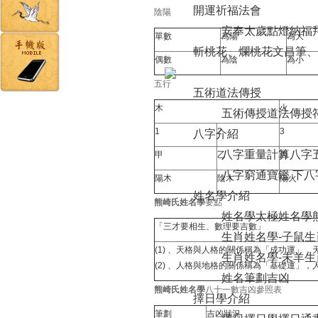
開運祈福法會
陰陽
安奉太歲
點燈納福
單數
為陽
為大
斬桃花、爛桃花
文昌筆、
偶數
為陰
為小
五行
五術道法傳授
木
火
五術傳授
道法傳授
1
2
3
八字介紹
八字重量計算
八字
甲
乙
丙
八字窮通寶鑑 下
八
陽木
陰木
陽火
姓名學介紹
熊崎氏姓名學
要點
姓名學
太極姓名學
「三才要相生、數理要吉數」
生肖姓名學-子鼠
生
(1) 、天格與人格的關係稱為「成功運」
生肖姓名學-未羊
生
(2) 、人格與地格的關係稱為「基礎運」
姓名筆劃吉凶
熊崎氏姓名學
八十一數吉凶參照表
擇日學介紹
筆劃
吉凶狀況