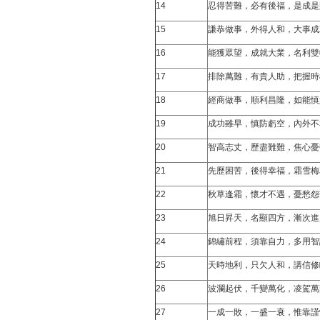
14
忍得苦難，必有後福，是成是
15
謙恭做事，外得人和，大事成
16
能獲眾望，成就大業，名利雙
17
排除萬難，有貴人助，把握時
18
經商做事，順利昌隆，如能慎
19
成功雖早，慎防虧空，內外不
20
智高志丈，歷盡難難，焦心憂
21
先歷困苦，後得幸福，霜雪梅
22
秋草逢霜，懷才不遇，憂愁怨
23
旭日昇天，名顯四方，漸次進
24
錦繡前程，須靠自力，多用智
25
天時地利，只欠人和，講信修
26
波瀾起伏，千變萬化，凌駕萬
27
一成一敗，一盛一衰，惟靠謹