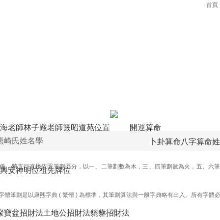
首頁
海老師
林子嚴老師
靈昭道苑位置
開運算命
熊崎氏姓名學
卜卦算命
八字算命
姓
係，將五行直接依照筆劃區分，以一、二筆劃數為木，三、四筆劃數為火，五、六筆
輿
安神明位
祖先牌位
字體筆劃是以康熙字典 ( 繁體 ) 為標準，其筆劃算法與一般字典略有出入。所有字體
聚寶盆招財法
土地公招財法
貔貅招財法