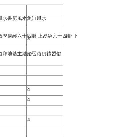
風水
書房風水
魚缸風水
凶
教學
易經六十四卦 上
易經六十四卦 下
凶
俗
拜地基主
結婚習俗
喪禮習俗
凶
凶
凶