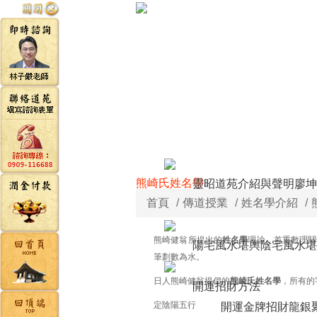
熊崎氏姓名學
靈昭道苑介紹與聲明
廖坤
首頁
傳道授業
姓名學介紹
熊崎健翁所提出的
姓名學
理論，首重數理關
陽宅風水堪輿
陰宅風水堪
筆劃數為水。
日人熊崎健翁提倡的
熊崎氏姓名學
，所有的
開運招財方法
定陰陽五行
開運金牌
招財龍銀