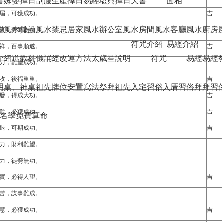
書
嫁娶擇日
剖腹生產擇日
易經堪輿擇日天書
面相
屆，可獲成功。
吉
理
風水擺設
風水禁忌
居家風水
辦公室風水
房間風水
客廳風水
廚房
衰，勞而無功。
符咒介紹
易經介紹
祥，百事順遂。
吉
介紹
道教科儀
誦經改運方法
太歲星說明
符咒
易經
易經
力，難望成功。
收，後福重重。
吉
明桌、神桌
祖先牌位安置寫法
祭拜祖先
入宅習俗
入厝習俗
拜拜習
發，得成大功。
吉
難，必獲成功。
吉
名學免費算命
退，可期成功。
吉
力，財利難望。
力，徒勞無功。
實，必得人望。
吉
苦，謀事難成。
慧，必獲成功。
吉