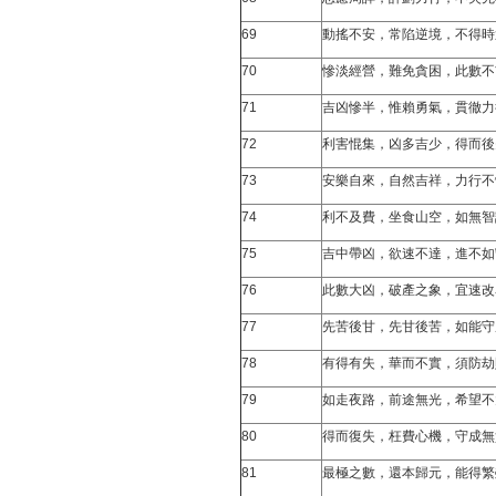
69
動搖不安，常陷逆境，不得時
70
慘淡經營，難免貪困，此數不
71
吉凶慘半，惟賴勇氣，貫徹力
72
利害惃集，凶多吉少，得而後
73
安樂自來，自然吉祥，力行不
74
利不及費，坐食山空，如無智
75
吉中帶凶，欲速不達，進不如
76
此數大凶，破產之象，宜速改
77
先苦後甘，先甘後苦，如能守
78
有得有失，華而不實，須防劫
79
如走夜路，前途無光，希望不
80
得而復失，枉費心機，守成無
81
最極之數，還本歸元，能得繁