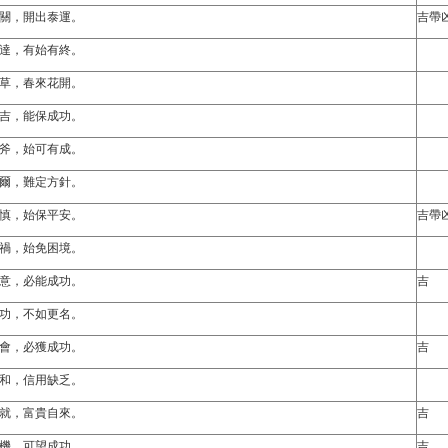
關，開出泰運。
吉帶
達，有始有終。
草，春來花開。
吉，能保成功。
斧，始可有成。
爾，難定方針。
慎，始保平安。
吉帶
禍，始免困境。
意，必能成功。
吉
功，不如更名。
會，必獲成功。
吉
和，信用缺乏。
就，富貴自來。
吉
機，可望成功。
吉