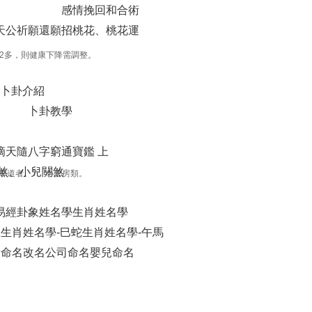
感情挽回和合術
天公祈願還願
招桃花、桃花運
2多，則健康下降需調整。
卜卦介紹
卜卦教學
滴天隨
八字窮通寶鑑 上
煞、小兒關煞
、車道者。7、小套房類。
易經卦象姓名學
生肖姓名學
龍
生肖姓名學-巳蛇
生肖姓名學-午馬
豬
命名
改名
公司命名
嬰兒命名