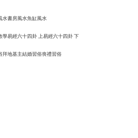
風水
書房風水
魚缸風水
教學
易經六十四卦 上
易經六十四卦 下
俗
拜地基主
結婚習俗
喪禮習俗