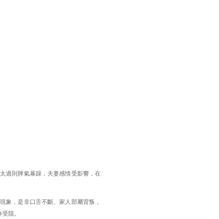
太過則脾氣暴躁，夫妻感情受影響，在
現象，是非口舌不斷、家人部屬背叛，
亦受阻。