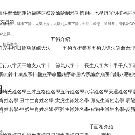
拜斗禮懺
開運祈福
轉運祭改
除陰制邪
功德迴向
七星燈光明植福
拜
異。
文昌符
大落地窗，睡眠下降，火氣上昇，太暗則人際下降，封閉，畸戀。通風差，濁氣及CO
2上昇。
五術介紹
，較易生病。
符咒手印
日輪功修練大法
五術
五術築基
五術與道法
算命
命理
五行
八字天干地支
八字十二節氣
八字十二長生
八字六十甲子
八字
字十神十星
八字排盤
八字命盤
八字格局
八字論命
八字合婚
八字神
2、騎樓上。3、閣樓。4、地下室。5、夾層屋。6、上下方為神位、廁所、廚灶、水池
門
熊崎氏姓名學
三才五格姓名學
五行姓名學
八字姓名學
天運姓名學
肖姓名學-丑牛
生肖姓名學-寅虎
生肖姓名學-卯兔
生肖姓名學-辰
肖姓名學-申猴
生肖姓名學-酉雞
生肖姓名學-戌狗
生肖姓名學-亥
門。
手面相介紹
沖。