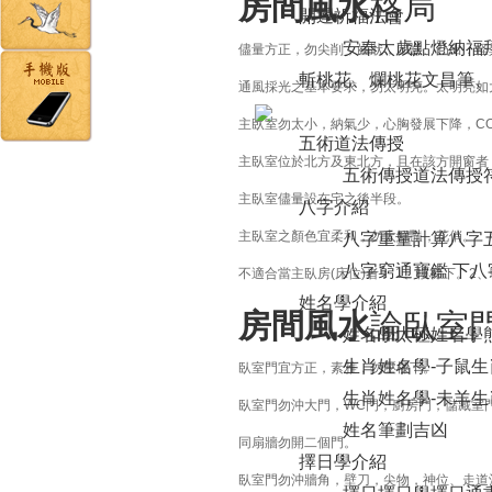
房間風水
格局
開運祈福法會
安奉太歲
點燈納福
儘量方正，勿尖削，齒狀，凹缺、凸出，怪
斬桃花、爛桃花
文昌筆、
通風採光之基本要求，勿太明亮。太明亮如
主臥室勿太小，納氣少，心胸發展下降，CO
五術道法傳授
主臥室位於北方及東北方，且在該方開窗者
五術傳授
道法傳授
主臥室儘量設在宅之後半段。
八字介紹
主臥室之顏色宜柔和，勿太鮮豔，花俏。
八字重量計算
八字
八字窮通寶鑑 下
八
不適合當主臥房(床位)者： 1、樓梯下。
姓名學介紹
房間風水
論臥室
姓名學
太極姓名學
生肖姓名學-子鼠
生
臥室門宜方正，素雅，勿壓樑下。
生肖姓名學-未羊
生
臥室門勿沖大門，WC門，廚房門，儲藏室
姓名筆劃吉凶
同扇牆勿開二個門。
擇日學介紹
臥室門勿沖牆角，壁刀，尖物，神位、走道