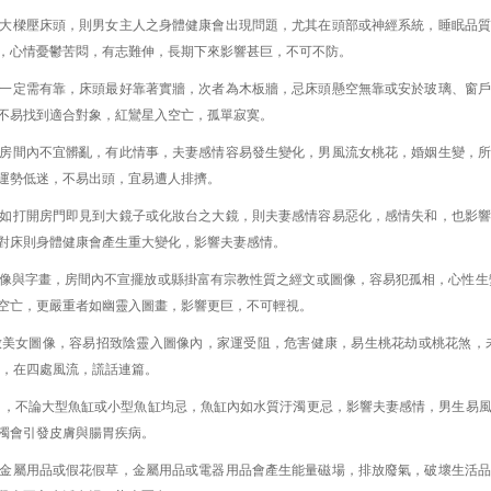
大樑壓床頭，則男女主人之身體健康會出現問題，尤其在頭部或神經系統，睡眠品質
，心情憂鬱苦悶，有志難伸，長期下來影響甚巨，不可不防。
一定需有靠，床頭最好靠著實牆，次者為木板牆，忌床頭懸空無靠或安於玻璃、窗戶
不易找到適合對象，紅鸞星入空亡，孤單寂寞。
房間內不宜髒亂，有此情事，夫妻感情容易發生變化，男風流女桃花，婚姻生變，所
運勢低迷，不易出頭，宜易遭人排擠。
如打開房門即見到大鏡子或化妝台之大鏡，則夫妻感情容易惡化，感情失和，也影響
對床則身體健康會產生重大變化，影響夫妻感情。
像與字畫，房間內不宣擺放或縣掛富有宗教性質之經文或圖像，容易犯孤相，心性生
空亡，更嚴重者如幽靈入圖畫，影響更巨，不可輕視。
美女圖像，容易招致陰靈入圖像內，家運受阻，危害健康，易生桃花劫或桃花煞，
仼，在四處風流，謊話連篇。
 ，不論大型魚缸或小型魚缸均忌，魚缸內如水質汙濁更忌，影響夫妻感情，男生易
濁會引發皮膚與腸胃疾病。
金屬用品或假花假草，金屬用品或電器用品會產生能量磁場，排放廢氣，破壞生活品