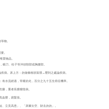
鐘等物。
需要。
少堆置物品。
角，櫥刀、柱子等沖頭頸部或胸腰部。
處論疾病。床上方：勿做條格狀裝璜→壓到之處論疾病。
：有水流經過，常睡於此，百分之九十五生癌症機率。
吃藥，重者長腫瘤怪病。
高血壓，易緊張。
短、立見高患」、「床腳太空、財去勿勿」。