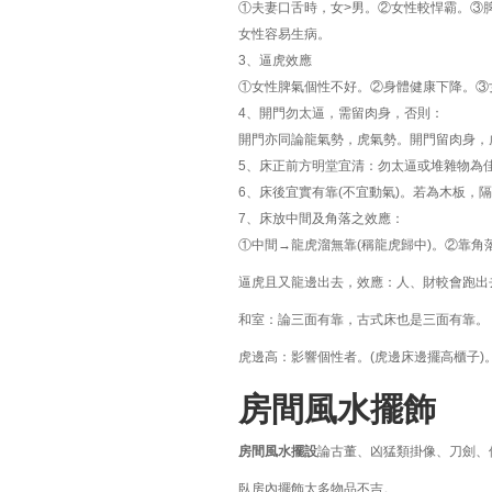
①夫妻口舌時，女>男。②女性較悍霸。③
女性容易生病。
3、逼虎效應
①女性脾氣個性不好。②身體健康下降。③
4、開門勿太逼，需留肉身，否則：
開門亦同論龍氣勢，虎氣勢。開門留肉身，
5、床正前方明堂宜清：勿太逼或堆雜物為
6、床後宜實有靠(不宜動氣)。若為木板，
7、床放中間及角落之效應：
①中間→龍虎溜無靠(稱龍虎歸中)。②靠
逼虎且又龍邊出去，效應：人、財較會跑出
和室：論三面有靠，古式床也是三面有靠。
虎邊高：影響個性者。(虎邊床邊擺高櫃子)
房間風水擺飾
房間風水擺設
論古董、凶猛類掛像、刀劍、
臥房內擺飾太多物品不吉。