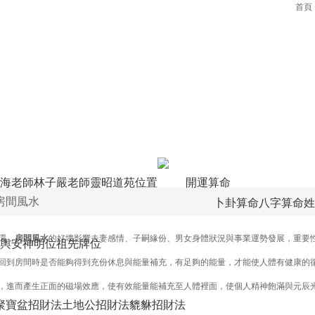
首頁
海老師
林子嚴老師
靈昭道苑位置
開運算命
房間風水
卜卦算命
八字算命
姓
環，
房間風水
的好壞影響夫妻感情、子嗣緣份、男女身體狀況與事業運勢發展，重要
輿
安神明位
祖先牌位
回到房間時是否能夠得到充份休息與能量補充，有足夠的能量，才能使人體有健康的
，進而產生正面的磁場效應，使有效能量能補充至人體裡面，使個人精神飽滿與元辰
聚寶盆招財法
土地公招財法
貔貅招財法