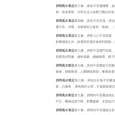
房間風水禁忌
第三條，床頭不宜遭樑壓，如
伸，前途受限，日常生活上的壓力難以排洩
房間風水禁忌
第四條，床頭不宜空蕩，床頭
通不良、冷戰，未婚者犯之會有「孤相」，
房間風水禁忌
第五條，房間入口不宜阻塞，
影響感情之外，財運與官運亦會受到阻隔，
房間風水禁忌
第六條，房間不宜開門見鏡，
易遇見好對象，個性孤癖，姻緣無期，鏡子
房間風水禁忌
第七條，床頭不宜擺放大型圖
婚者，婚期無望，人際關係受阻，事業財運
房間風水禁忌
第八條，床頭左右角不宜擺放
家，已婚者 ，易有婚外之情，不負家庭責
房間風水禁忌
第九條，房間內不宜擺放魚缸
不定，睡眠品質下降，影響健康，水質如汙
房間風水禁忌
第十條，房間內不宜擺放太多