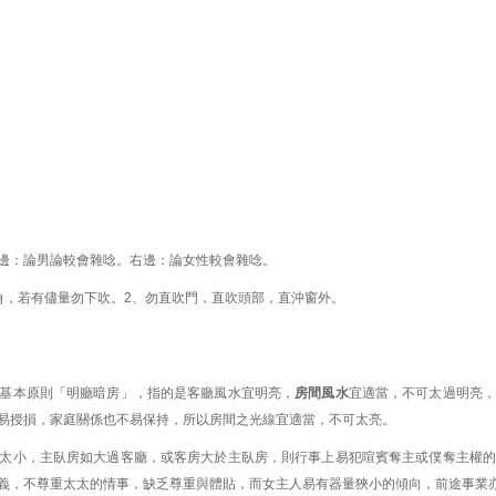
邊：論男論較會雜唸。右邊：論女性較會雜唸。
角，若有儘量勿下吹。2、勿直吹門，直吹頭部，直沖窗外。
基本原則「明廳暗房」，指的是客廳風水宜明亮，
房間風水
宜適當，不可太過明亮，
易授損，家庭關係也不易保持，所以房間之光線宜適當，不可太亮。
太小，主臥房如大過客廳，或客房大於主臥房，則行事上易犯喧賓奪主或僕奪主權的
義，不尊重太太的情事，缺乏尊重與體貼，而女主人易有器量狹小的傾向，前途事業