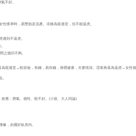
脾氣不好。
女性懷孕時，易墮胎及流產。④雖為龍過堂，但不能逼虎。
虎邊則不逼虎。
佳。
隔間之牆仍不夠。
角落為龍過堂→較節儉，有錢，易存錢，身體健康，夫妻情深。③靠角落為逼虎→女性
去。
。效應：脾氣、個性、較不好。(小孩、大人同論)
佛像，勿擺於臥房內。