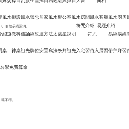
書
嫁娶擇日
剖腹生產擇日
易經堪輿擇日天書
面相
理
風水擺設
風水禁忌
居家風水
辦公室風水
房間風水
客廳風水
廚房
符咒介紹
易經介紹
3、個性易鑽漏洞。
介紹
道教科儀
誦經改運方法
太歲星說明
符咒
易經
易經
明桌、神桌
祖先牌位安置寫法
祭拜祖先
入宅習俗
入厝習俗
拜拜習
名學免費算命
，睡不穩。