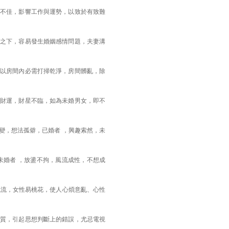
不佳，影響工作與運勢，以致於有致難
之下，容易發生婚姻感情問題，夫妻溝
以房間內必需打掃乾淨，房間髒亂，除
財運，財星不臨，如為未婚男女，即不
變，想法孤僻，已婚者 ，興趣索然，未
未婚者 ，放盪不拘，風流成性，不想成
風流，女性易桃花，使人心煩意亂、心性
質，引起思想判斷上的錯誤，尤忌電視