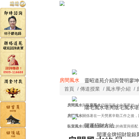
房間風水
靈昭道苑介紹與聲明
廖坤
首頁
傳道授業
風水學介紹
房間風水
與
臥室風水
仍陽宅風水中重要的一
陽宅風水堪輿
陰宅風水堪
房間風水
關係著在一天勞累辛勤工作之後，
開運招財方法
臥室風水
仍是藉由房間格局上的佈置與搭配
開運金牌
招財龍銀