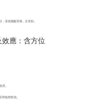
好，更易腰酸背痛，生骨刺。
及效應：含方位
逼虎。
④男氣勢較強。