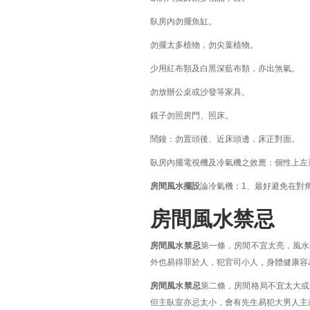
臥房內勿擺魚缸。
勿擺太多植物，勿尖葉植物。
少用紅布類及白黑深藍布類，亦出煞氣。
勿放辦公桌或沙發等家具。
鏡子勿照房門、照床。
鬧鐘：勿置頭後、近床頭邊，床正對面。
臥房內擺電視機及冷氣機之效應：個性上左
房間風水擺設
論冷氣機：1、最好避免在對
房間風水禁忌
房間風水禁忌
第一條，房間不宜太亮，風水
外也易得罪於人，犯官司小人，身體健康容
房間風水禁忌
第二條，房間格局不宜太大或
但主臥室亦忌太小，會有先生易犯大男人主