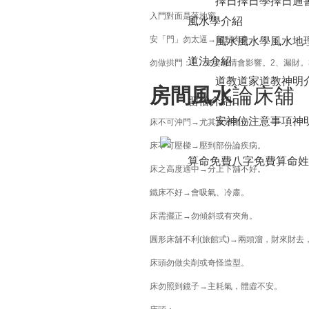
擇日
擇日學
擇日通
入門對面是落地窗。
風水學介紹
安「門」勿太逼→留點肉身。
風水
風水學
風水地
道法介紹
勿做拱門：1、夫妻感情會影響。2、漏財。
道教道家
道教神明
房間風水
論床舖
習俗介紹
安神位注意事項
神
床不可沖門→尤其床頭部份。
床不可壓樑→壓到部份論疾病。
算命免費
八字免費算命
姓
床之高度適中→分上下舖不好。
鐵床不好→會吸氣、冷肅。
床需擺正→勿傾斜或有夾角。
圓形床舖不利(旅館式)→兩頭溜，財來財去
床頭勿做尖削或奇怪造型。
床勿照到鏡子→主耗氣，體虛不安。