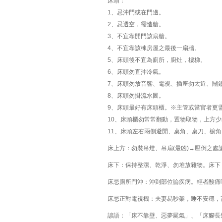
床頭：
1、忌沖門或在門邊。
2、忌透空，需造牆。
3、不宜靠開門該扇牆。
4、不宜靠該棟房屋之最後一扇牆。
5、床頭後不宜為廁所，廚灶，樓梯。
6、床頭勿直沖冷氣。
7、床頭勿放音響、電視、插座勿太近、鬧
8、床頭勿掛流水圖。
9、床頭最好有床頭櫃。※主管或當官者更
10、床頭櫃勿常常翻動，置物取物，上方
11、床頭左右兩側避開、桌角、桌刀、櫥
床上方：勿裝吊燈、吊扇(最凶)→壓倒之
床下：保持整潔、乾淨、勿堆放雜物。床下
床忌廁所門沖：沖到部位論疾病。輕者酸痛
床忌正對電視機：夫妻易吵架，睡不安穩，
諺語：「床不靠壁、惡夢屍氣」、「床腳長