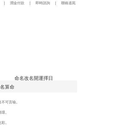
|
潤金付款
|
即時諮詢
|
聯絡道苑
命名改名
開運擇日
名算命
性不可言喻。
循環。
光彩。