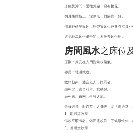
床腳忌沖門→愛往外跑，易有桃花。
勿直接睡板上→溼冷氣，對筋骨不好。
儘量睡硬平板床，軟彈簧床少睡會脊椎骨不
避免睡二床併縫中間→避免多床併用。
房間風水
之床位
原則：床安在入門對角較聚氣。
參用：地磁效應。
故頭朝南→適合老人，體弱者。
頭朝北→適合壯年、躁動兒。
頭朝東、東南→生發之氣。
最好選擇「龍過堂」之擺設，勿「虎過堂」
1、龍過堂效應
①較平順出名。②正電較強。③健康性佳。
2、虎過堂效應