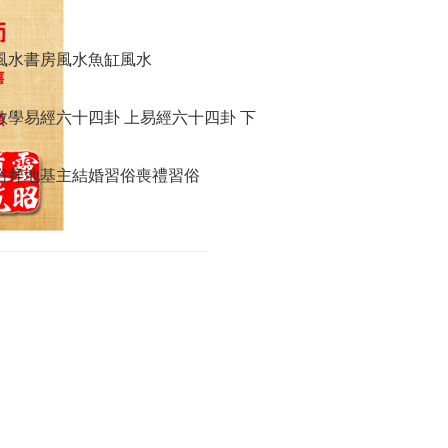
風水
書房風水
魚缸風水
教學
易經六十四卦 上
易經六十四卦 下
俗
拜地基主
結婚習俗
喪禮習俗