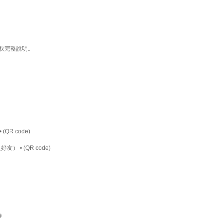
取完整說明。
•
(QR code)
加入好友）
•
(QR code)
時