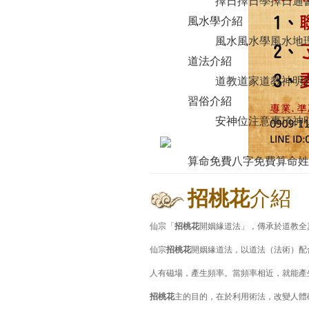
擇日
擇日學
擇日通
風水學介紹
風水
風水學
風水地
道法介紹
道教道家
道教神明
習俗介紹
安神位注意事項
神
算命免費
八字免費算命
姓
招桃花
介紹
仙宗「
招桃花
開姻緣道法」，傳承於道教全
仙宗
招桃花
開姻緣道法，以道法（法術）配
人有磁場，產生頻率。當頻率相近，就能產
招桃花
主的目的，在於利用術法，改變人體