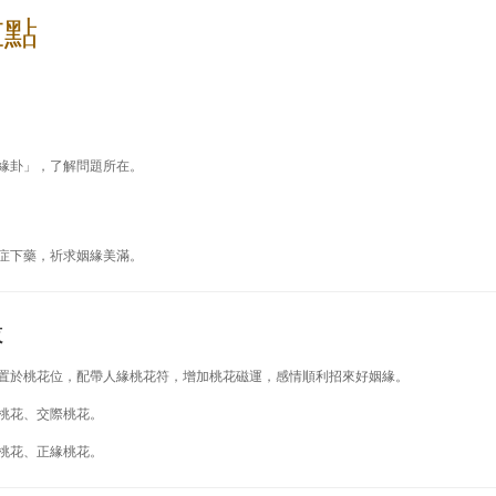
重點
緣卦」，了解問題所在。
症下藥，祈求姻緣美滿。
緣
置於桃花位，配帶人緣桃花符，增加桃花磁運，感情順利招來好姻緣。
桃花、交際桃花。
桃花、正緣桃花。