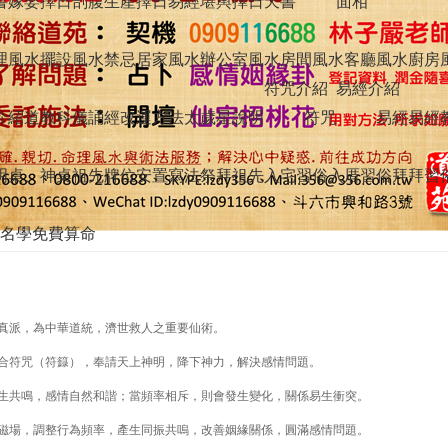
書
嫁娶擇日
剖腹生產擇日
易經堪輿擇日天書
面相
理
風水擺設
風水禁忌
居家風水
辦公室風水
房間風水
客廳風水
廚房
符咒介紹
易經介紹
介紹
道教科儀
誦經改運方法
太歲星說明
符咒
易經
易經
明桌、神桌
祖先牌位安置寫法
祭拜祖先
入宅習俗
入厝習俗
拜拜習
名學免費算命
真派，為中華道統，濟世救人之重要仙術。
合符咒（符籙），奉請天上神明，降下神力，解決感情問題。
生共鳴，感情自然和諧；當頻率相斥，則會發生變化，關係易生衝突。
磁場，調整行為頻率，產生同振共嗚，改善姻緣關係，圓滿感情問題。