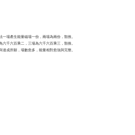
法一場產生能量磁場一份，兩場為兩份，類推。
為六千六百乘二，三場為六千六百乘三，類推。
與達成所願，場數愈多，能量相對愈強與完整。