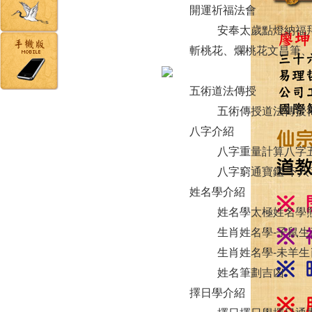
開運祈福法會
安奉太歲
點燈納福
斬桃花、爛桃花
文昌筆、
五術道法傳授
五術傳授
道法傳授
八字介紹
八字重量計算
八字
八字窮通寶鑑 下
八
姓名學介紹
姓名學
太極姓名學
生肖姓名學-子鼠
生
生肖姓名學-未羊
生
姓名筆劃吉凶
擇日學介紹