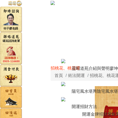
招桃花、桃花運
靈昭道苑介紹與聲明
廖坤
首頁
術法開運
招桃花、桃花
陽宅風水堪輿
陰宅風水堪
開運招財方法
開運金牌
招財龍銀