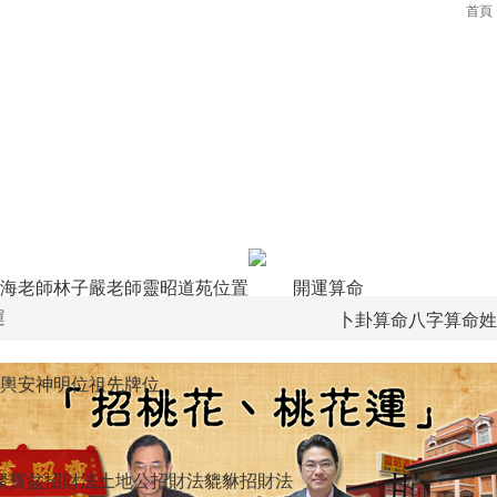
首頁
海老師
林子嚴老師
靈昭道苑位置
開運算命
運
卜卦算命
八字算命
姓
輿
安神明位
祖先牌位
聚寶盆招財法
土地公招財法
貔貅招財法