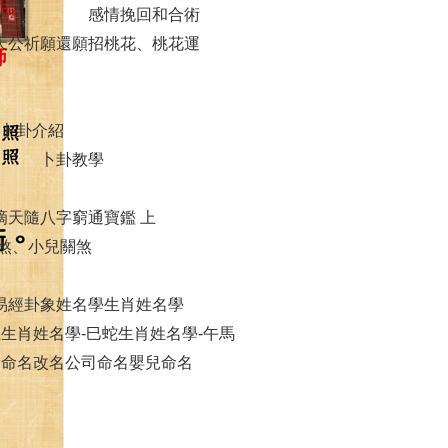
感情挽回和合術
天公祈願還願
招桃花、桃花運
卜卦介紹
卜卦教學
滴天隨
八字窮通寶鑑 上
煞、小兒關煞
易經卦象姓名學
生肖姓名學
龍
生肖姓名學-巳蛇
生肖姓名學-午馬
豬
命名
改名
公司命名
嬰兒命名