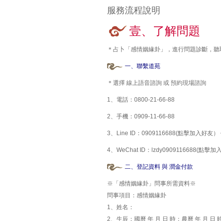
服務流程說明
壹、了解問題
＊占卜「感情姻緣卦」，進行問題診斷，聽
一、聯繫道苑
＊選擇 線上語音諮詢 或 預約現場諮詢
1、
電話：0800-21-66-88
2、
手機：0909-11-66-88
3、
Line ID：0909116688(點擊加入好友）
4、
WeChat ID：lzdy0909116688(點擊
二、登記資料 與 潤金付款
※「感情姻緣卦」問事所需資料※
問事項目：感情姻緣卦
1、姓名：
2、生辰：國曆 年 月 日 時；農曆 年 月 日 