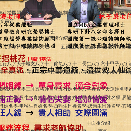
拜斗禮懺
開運祈福
轉運祭改
除陰制邪
功德迴向
七星燈光明植福
拜
文昌符
五術介紹
符咒手印
日輪功修練大法
五術
五術築基
五術與道法
算命
命理
五行
八字天干地支
八字十二節氣
八字十二長生
八字六十甲子
八字
字十神十星
八字排盤
八字命盤
八字格局
八字論命
八字合婚
八字神
熊崎氏姓名學
三才五格姓名學
五行姓名學
八字姓名學
天運姓名學
肖姓名學-丑牛
生肖姓名學-寅虎
生肖姓名學-卯兔
生肖姓名學-辰
肖姓名學-申猴
生肖姓名學-酉雞
生肖姓名學-戌狗
生肖姓名學-亥
手面相介紹