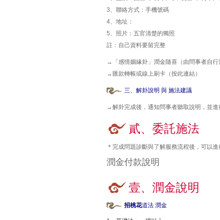
3、聯絡方式：手機號碼
4、地址：
5、照片：五官清楚的獨照
註：自己資料要留完整
→「感情姻緣卦」潤金隨喜（由問事者自行
→
匯款轉帳或線上刷卡（按此連結）
三、解卦說明 與 施法建議
→解卦完成後，通知問事者聽取說明，並進
貳、委託施法
＊完成問題診斷與了解服務流程後，可以進
潤金付款說明
壹、潤金說明
招桃花
道法 潤金