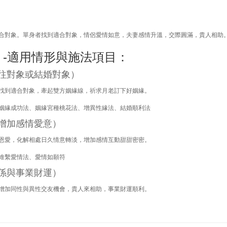
合對象。單身者找到適合對象，情侶愛情如意，夫妻感情升溫，交際圓滿，貴人相助
）-適用情形與施法項目：
往對象或結婚對象）
找到適合對象，牽起雙方姻緣線，祈求月老訂下好姻緣。
姻緣成功法、姻緣宮種桃花法、增異性緣法、結婚順利法
增加感情愛意）
恩愛，化解相處日久情意轉淡，增加感情互動甜甜密密。
維繫愛情法、愛情如願符
係與事業財運）
增加同性與異性交友機會，貴人來相助，事業財運順利。