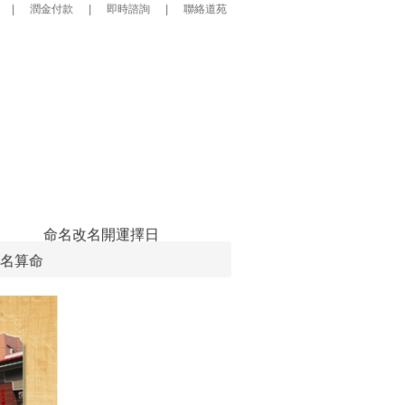
|
潤金付款
|
即時諮詢
|
聯絡道苑
命名改名
開運擇日
名算命