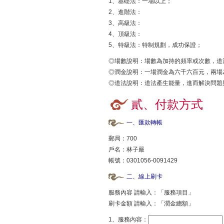
1、基礎法：一場以上；
2、進階法：
3、高級法：
4、頂級法：
5、特級法：特制規劃，成功保證；
◎場數說明：場數為加持的頻率或次數，道
◎潤金說明：一場潤金為六千六百元，兩場
◎道法說明：道法產生能量，進而解決問題
貳、付款方式
一、匯款轉帳
郵局：700
戶名：林子嚴
帳號：0301056-0091429
二、線上刷卡
服務內容 請輸入：「服務項目」
刷卡金額 請輸入：「潤金總額」
1、服務內容：