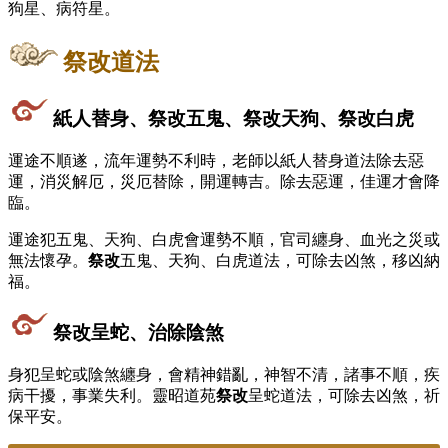
狗星、病符星。
祭改
道法
紙人替身、
祭改
五鬼、
祭改
天狗、
祭改
白虎
運途不順遂，流年運勢不利時，老師以紙人替身道法除去惡
運，消災解厄，災厄替除，開運轉吉。除去惡運，佳運才會降
臨。
運途犯五鬼、天狗、白虎會運勢不順，官司纏身、血光之災或
無法懷孕。
祭改
五鬼、天狗、白虎道法，可除去凶煞，移凶納
福。
祭改
呈蛇、治除陰煞
身犯呈蛇或陰煞纏身，會精神錯亂，神智不清，諸事不順，疾
病干擾，事業失利。靈昭道苑
祭改
呈蛇道法，可除去凶煞，祈
保平安。