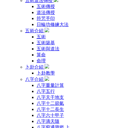
五術道法傳授
五術傳授
道法傳授
符咒手印
日輪功修練大法
五術介紹
五術
五術築基
五術與道法
算命
命理
卜卦介紹
卜卦教學
八字介紹
八字重量計算
八字五行
八字天干地支
八字十二節氣
八字十二長生
八字六十甲子
八字滴天隨
八字窮通寶鑑 上