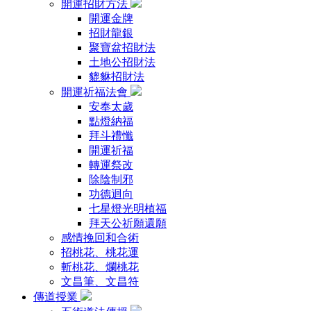
開運招財方法
開運金牌
招財龍銀
聚寶盆招財法
土地公招財法
貔貅招財法
開運祈福法會
安奉太歲
點燈納福
拜斗禮懺
開運祈福
轉運祭改
除陰制邪
功德迴向
七星燈光明植福
拜天公祈願還願
感情挽回和合術
招桃花、桃花運
斬桃花、爛桃花
文昌筆、文昌符
傳道授業