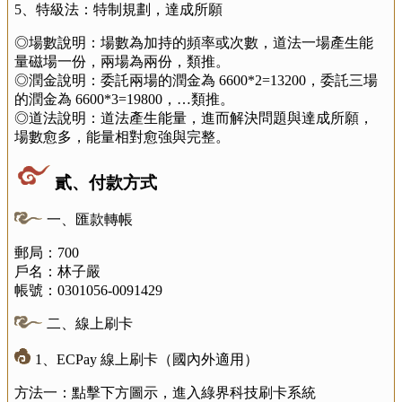
5、特級法：特制規劃，達成所願
◎場數說明：場數為加持的頻率或次數，道法一場產生能
量磁場一份，兩場為兩份，類推。
◎潤金說明：委託兩場的潤金為 6600*2=13200，委託三場
的潤金為 6600*3=19800，…類推。
◎道法說明：道法產生能量，進而解決問題與達成所願，
場數愈多，能量相對愈強與完整。
貳、付款方式
一、匯款轉帳
郵局：700
戶名：林子嚴
帳號：0301056-0091429
二、線上刷卡
1、ECPay 線上刷卡（國內外適用）
方法一：點擊下方圖示，進入綠界科技刷卡系統