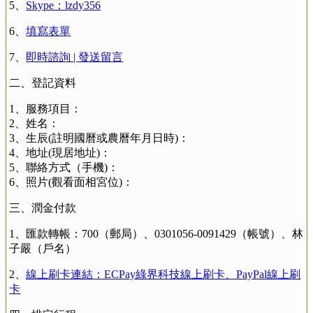
5、
Skype：lzdy356
6、
填寫表單
7、
即時諮詢 | 發送留言
二、登記資料
1、服務項目：
2、姓名：
3、生辰(註明國曆或農曆年月日時)：
4、地址(現居地址)：
5、聯絡方式（手機)：
6、照片(觀看面相宮位)：
三、潤金付款
1、匯款轉帳：700（郵局）、0301056-0091429（帳號）、林
子嚴（戶名）
2、
線上刷卡連結：ECPay綠界科技線上刷卡、PayPal線上刷
卡