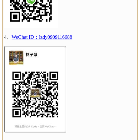
4、
WeChat ID：lzdy0909116688