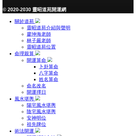
© 2020-2030 靈昭道苑開運網
關於道苑
靈昭道苑介紹與聲明
廖坤海老師
林子嚴老師
靈昭道苑位置
命理親算
開運算命
卜卦算命
八字算命
姓名算命
命名改名
開運擇日
風水堪輿
陽宅風水堪輿
陰宅風水堪輿
安神明位
祖先牌位
術法開運