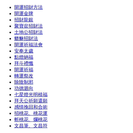
開運招財方法
開運金牌
招財龍銀
聚寶盆招財法
土地公招財法
貔貅招財法
開運祈福法會
安奉太歲
點燈納福
拜斗禮懺
開運祈福
轉運祭改
除陰制邪
功德迴向
七星燈光明植福
拜天公祈願還願
感情挽回和合術
招桃花、桃花運
斬桃花、爛桃花
文昌筆、文昌符