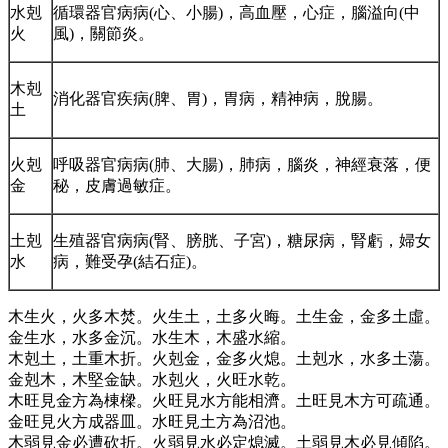
水剋
循環器官病病(心、小腸)，高血壓，心症，腦溢向(中
火
風)，關節炎。
木剋
消化器官疾病(脾、胃)，胃病，精神病，脫腸。
土
火剋
呼吸器官病病(肺、大腸)，肺病，腦炎，神經衰落，便
金
秘，皮膚過敏症。
土剋
生殖器官病病(腎、膀胱、子宮)，糖尿病，腎虧，婦女
水
病，難受孕(結石症)。
木生火，火多木焚。火生土，土多火晦。土生金，金多土虛。
金生水，水多金沉。水生木，木盛水縮。
木剋土，土重木折。火剋金，金多火熄。土剋水，水多土蕩。
金剋木，木堅金缺。水剋火，火旺水乾。
木旺見金方為棟樑。火旺見水方能相濟。土旺見木方可疏通。
金旺見火方成器皿。水旺見土方為沼池。
木弱見金必遭砍折。火弱見水必定熄滅。土弱見木必見傾陷。