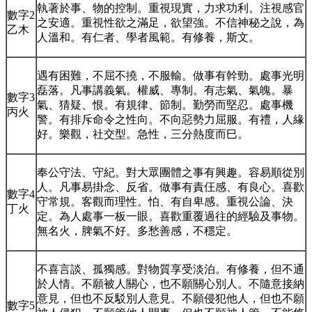
執著於事、物的控制。重視現實，力求功利。注視感官
數字2
之安適。重視性欲之滿足，欲望強。不信神秘之說，為
乙木
人溫和。有仁者、學者風範。有修養，斯文。
遇有困難，不屈不撓，不服輸。做事有幹勁。處事光明
磊落。凡事講義氣。權威、專制。有志氣、氣魄。暴
數字3
氣、猜疑、恨。有規律、節制。勤勞而堅忍。處事機
丙火
警。有排斥命令之性向。不向惡勢力屈服。有禮，人緣
好。樂觀，社交型。急性，三分熱度而巳。
奉公守法、守紀。對大眾團體之事有興趣。容易順從別
人。凡事易掛念、反省。做事有責仼感、有良心。喜歡
數字4
守常規。客觀而理性。怕、有自卑感。重視公論、決
丁火
定。為人處事一板一眼。喜歡重覆過往的經驗及事物。
無名火，脾氣不好。多愁善感，不穩定。
不喜言談、孤獨感。對物質享受淡泊。有修養，但不通
於人情。不願被人關心，也不願關心別人。不隨意接納
意見，但也不反駁別人意見。不願侵犯他人，但也不願
數字5