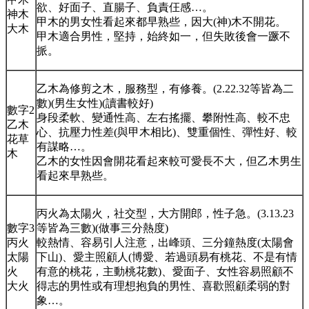
欲、好面子、直腸子、負責仼感…。
神木
甲木的男女性看起來都早熟些，因大(神)木不開花。
大木
甲木適合男性，堅持，始終如一，但失敗後會一蹶不
挀。
乙木為修剪之木，服務型，有修養。(2.22.32等皆為二
數)(男生女性)(讀書較好)
數字2
身段柔軟、變通性高、左右搖擺、攀附性高、較不忠
乙木
心、抗壓力性差(與甲木相比)、雙重個性、彈性好、較
花草
有謀略…。
木
乙木的女性因會開花看起來較可愛長不大，但乙木男生
看起來早熟些。
丙火為太陽火，社交型，大方開郎，性子急。(3.13.23
數字3
等皆為三數)(做事三分熱度)
丙火
較熱情、容易引人注意，出峰頭、三分鐘熱度(太陽會
太陽
下山)、愛主照顧人(博愛、若過頭易有桃花、不是有情
火
有意的桃花，主動桃花數)、愛面子、女性容易照顧不
大火
得志的男性或有理想抱負的男性、喜歡照顧柔弱的對
象…。