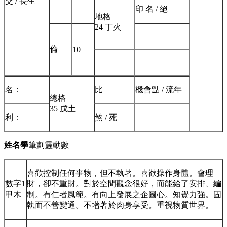
交 / 長生
印 名 / 絕
地格
24 丁火
倫
10
名：
比
機會點 / 流年
總格
35 戊土
利：
煞 / 死
姓名學
筆劃靈動數
喜歡控制任何事物，但不執著。喜歡操作身體。會理
數字1
財，卻不重財。對於空間觀念很好，而能給了安排、編
甲木
制。有仁者風範。有向上發展之企圖心。知覺力強。固
執而不善變通。不墸著於肉身享受。重視物質世界。