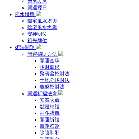
命名改名
開運擇日
風水堪輿
陽宅風水堪輿
陰宅風水堪輿
安神明位
祖先牌位
術法開運
開運招財方法
開運金牌
招財龍銀
聚寶盆招財法
土地公招財法
貔貅招財法
開運祈福法會
安奉太歲
點燈納福
拜斗禮懺
開運祈福
轉運祭改
除陰制邪