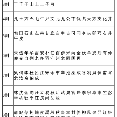
3劃
于 千 干 山 上 土 子 弓
4劃
孔 王 方 巴 毛 牛 尹 文 元 尤 公 卞 仇 戈 天 方 支 化 井
包 田 石 史 左 冉 甘 丘 白 申 古 司 同 令 央 卯 巧 右 井
5劃
平 皮
朱 伍 年 牟 吉 安 朴 任 百 伊 米 向 全 伏 羊 戎 后 有 仲
6劃
仰 光 自 列 老 多 羽 守 州 危 同 匡 再
吳 何 李 杜 呂 江 宋 余 車 辛 池 巫 成 谷 利 貝 伸 甫 岑
7劃
危 汝 佘 伯 成
林 沈 金 周 汪 孟 易 秋 岳 武 屈 官 居 季 宗 卓 東 竺 宓
8劃
幸 杭 狄 季 汪 房 尚 艾 牧
俞 紀 柴 柯 施 侯 禹 段 秋 皇 韋 封 姜 柳 風 泉 羿 紅 姬
9劃