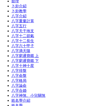
命理
卜卦介紹
卜卦教學
八字介紹
八字重量計算
八字五行
八字天干地支
八字十二節氣
八字十二長生
八字六十甲子
八字滴天隨
八字窮通寶鑑 上
八字窮通寶鑑 下
八字十神十星
八字排盤
八字命盤
八字格局
八字論命
八字合婚
八字神煞、小兒關煞
姓名學介紹
姓名學