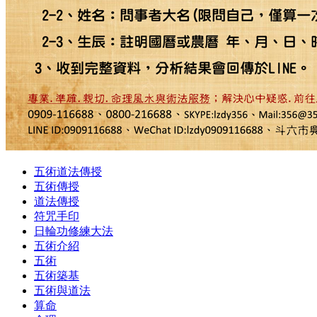
五術道法傳授
五術傳授
道法傳授
符咒手印
日輪功修練大法
五術介紹
五術
五術築基
五術與道法
算命