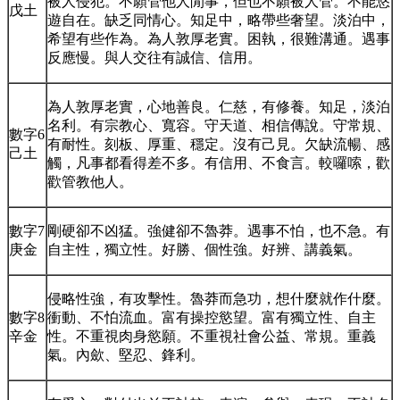
被人侵犯。不願管他人閒事，但也不願被人管。不能悠
戊土
遊自在。缺乏同情心。知足中，略帶些奢望。淡泊中，
希望有些作為。為人敦厚老實。困執，很難溝通。遇事
反應慢。與人交往有誠信、信用。
為人敦厚老實，心地善良。仁慈，有修養。知足，淡泊
名利。有宗教心、寬容。守天道、相信傳說。守常規、
數字6
有耐性。刻板、厚重、穩定。沒有己見。欠缺流暢、感
己土
觸，凡事都看得差不多。有信用、不食言。較囉嗦，歡
歡管教他人。
數字7
剛硬卻不凶猛。強健卻不魯莽。遇事不怕，也不急。有
庚金
自主性，獨立性。好勝、個性強。好辨、講義氣。
侵略性強，有攻擊性。魯莽而急功，想什麼就作什麼。
數字8
衝動、不怕流血。富有操控慾望。富有獨立性、自主
辛金
性。不重視肉身慾願。不重視社會公益、常規。重義
氣。內歛、堅忍、鋒利。