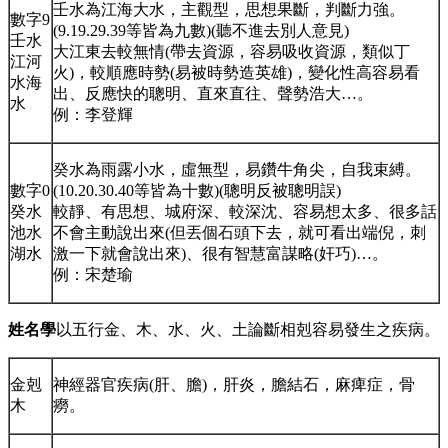
壬水為江海大水，主觀型，思想果斷，判斷力強。
數字9
(9.19.29.39等皆為九數)(聽不進去別人意見)
壬水
大江東去較無情(帶去資源，容易吸收資源，類似丁
江河
火)，較順應時勢(易被時勢造英雄)，變化性高容易看
水海
出、反應快的聰明、直來直往、聲勢浩大…。
水
例：李登輝
癸水為雨露小水，虛無型，易鑽牛角尖，自我束縛。
數字0
(10.20.30.40等皆為十數)(聰明反被聰明誤)
癸水
較靜、有思想、城府深、較深沈、容易想太多、很多話
池水
不會主動說出來(但丟個石頭下去，就可看出端倪，刺
湖水
激一下就會說出來)、很有智慧富謀略(奸巧)…。
例：宋楚瑜
姓名學
以五行金、木、水、火、土論斷相剋容易發生之疾病。
金剋
神經器官疾病(肝、膽)，肝炎，膽結石，麻痺症，骨
木
癆。