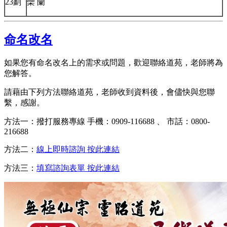
23劃
欒 蘭
命名改名
如果您有命名改名上的需求或問題，歡迎聯絡道苑，老師將為
您解答。
請藉由下列方法聯絡道苑，老師收到資料後，會儘快與您聯
繫，感謝。
方法一：撥打服務專線 手機：0909-116688 、 市話：0800-
216688
方法二：
線上即時諮詢 按此連結
方法三：
填寫諮詢表單 按此連結