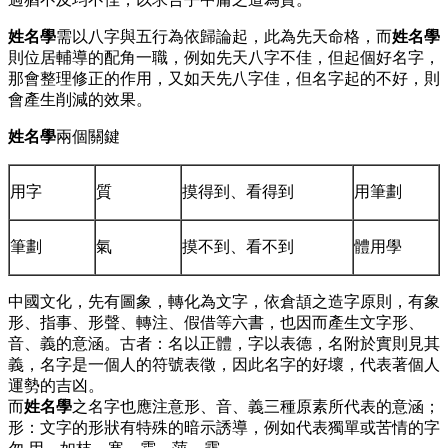
姓名學
需以八字與五行為依歸論起，此為先天命格，而
姓名學
則位居輔導的配角一職，例如先天八字不佳，但起個好名字，
那會整理修正的作用，又如天先八字佳，但名字起的不好，則
會產生削減的效果。
姓名學
兩個關鍵
用字
質
摸得到、看得到
用筆劃
筆劃
氣
摸不到、看不到
體用學
中國文化，先有圖象，轉化為文字，依倉頡之造字原則，有象
形、指事、形聲、轉注、假借等六書，也因而產生文字形、
音、義的意涵。古者：名以正體，字以表德，名附於實則見其
義，名字是一個人的符號表徵，因此名字的好壞，代表著個人
運勢的吉凶。
而
姓名學
之名字也應注意形、音、義三種原素所代表的意涵；
形：文字的形狀有特殊的暗示誘導，例如代表獨單或苦情的字