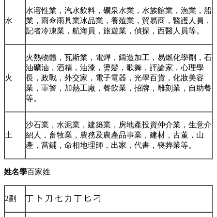
水溶性業，汽水飲料，礦泉水業，水族館業，漁業，船
水
業，雨傘雨具業冰品業，養殖業，貿易商，醫護人員，
記者冷凍業，航海員，旅遊業，偵探，西醫人員等。
火熱物體，瓦斯業，電焊，鑄造加工，易燃化學劑，石
油礦油，酒精，油漆，燙髮，歌舞，評論家，心理學
火
長，政戰，外交家，電子電器，光學百貨，化妝美容
業，軍警，加熱工廠，餐飲業，招牌，雕刻業，自助餐
等。
沙石業，水泥業，建築業，房地產投資仲介業，生意介
土
紹人，畜牧業，農務及農產品事業，建材，古董，山
產，當鋪，命相地理師，出家，代書，喪葬業等。
姓名學
百家姓
2劃
丁 卜 刀 七 力 丁 匕 刁