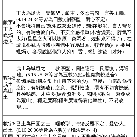
丁火為燭火，憂鬱型，嚴肅，多愁善感，完美主義。
(4.14.24.34等皆為四數)(創藝型，耐心不定)
數字4
不會犧牲自己(蠟炬成灰淚始乾，蠟燭犧牲)、貴人蠻多
丁火
的、有時會較自私、不安全感很重(木會燒完)、脾氣不
蠟燭
太好(星星之火可以燎原，會悶著，燒起來不得了)，在
燈火
環境很亂昏暗或小團體中容易出頭、較迷信(拜拜要用
蠟燭)、容易說話傷到人(帶口舌，經訓練後口才好)…。
戊土為城垣之土，敦厚型，個性隱定，反應慢，溝通
難。(5.15.25.35等皆為五數)(穩定性職業較適合)
數字5
孤燭感重(朋友常上山留下來的少)、容易走向宗教修行
戊土
之路，有離鄉遠行之意、視野較遠、易有不切實際感、
高山
具神秘感、才華多(礦產資源多，需開採教育，避免成
土
為荒山)、穩定度高(穩重度還得看他屬性)、不易改
變…。
數字6
己土為田園之土，囉唆型，情緒反覆不定，愛管人。
己土
(6.16.26.36等皆為六數)(早晚決定不同)
田園
可塑性高(比戊土容易教，但若不翻動他仍無法改變)、