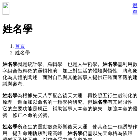
選
單
姓名學
首頁
姓名學
姓名學
就是統計學、羅輯學，也是人生哲學。
姓名學
需利用數
字組合做精確的邏輯推演，加上對生活的體驗與悟性，將意象
化為具體的闡述，而對自己與其他當事人提供正確而客觀的建
議與參考。
姓名學
為根據先天八字配合後天大運，再按照五行生剋制化的
原理，進而加以命名的一種學術研究。但
姓名學
有其局限性，
它的主要功能是矯正，補助當事人本命的缺失，加強本命的優
勢，修正本命的劣勢。
姓名學
所產生的靈動數會影響後天大運，使其產生一種誘導作
用，提升命運軌跡到達高峰，
姓名學
仍需以先天命格為依歸，
過猶不及均不佳，以求合乎中庸之道為貴。