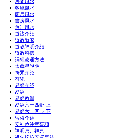
房間風水
客廳風水
廚房風水
書房風水
魚缸風水
道法介紹
道教道家
道教神明介紹
道教科儀
誦經改運方法
太歲星說明
符咒介紹
符咒
易經介紹
易經
易經教學
易經六十四卦 上
易經六十四卦 下
習俗介紹
安神位注意事項
神明桌、神桌
祖先牌位安置寫法