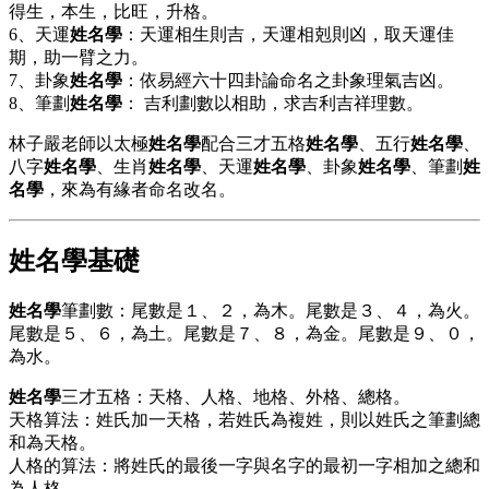
得生，本生，比旺，升格。
6、天運
姓名學
：天運相生則吉，天運相剋則凶，取天運佳
期，助一臂之力。
7、卦象
姓名學
：依易經六十四卦論命名之卦象理氣吉凶。
8、筆劃
姓名學
： 吉利劃數以相助，求吉利吉祥理數。
林子嚴老師以太極
姓名學
配合三才五格
姓名學
、五行
姓名學
、
八字
姓名學
、生肖
姓名學
、天運
姓名學
、卦象
姓名學
、筆劃
姓
名學
，來為有緣者命名改名。
姓名學
基礎
姓名學
筆劃數：尾數是１、２，為木。尾數是３、４，為火。
尾數是５、６，為土。尾數是７、８，為金。尾數是９、０，
為水。
姓名學
三才五格：天格、人格、地格、外格、總格。
天格算法：姓氏加一天格，若姓氏為複姓，則以姓氏之筆劃總
和為天格。
人格的算法：將姓氏的最後一字與名字的最初一字相加之總和
為人格。