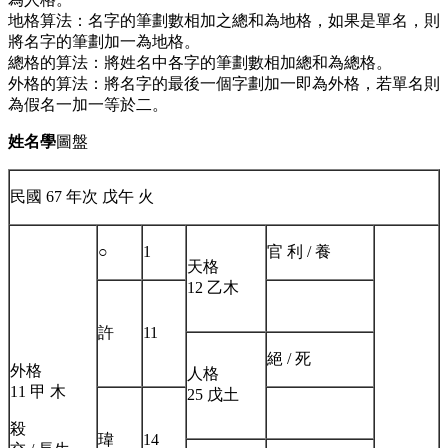
地格算法：名字的筆劃數相加之總和為地格，如果是單名，則
將名字的筆劃加一為地格。
總格的算法：將姓名中各字的筆劃數相加總和為總格。
外格的算法：將名字的最後一個字劃加一即為外格，若單名則
為假名一加一等於二。
姓名學
圖盤
民國 67 年次 戊午 火
○
1
官 利 / 養
天格
12 乙木
許
11
絕 / 死
外格
人格
11 甲 木
25 戊土
殺
瑋
14