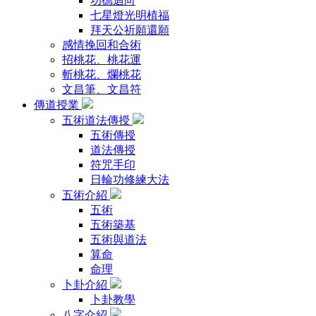
功德迴向
七星燈光明植福
拜天公祈願還願
感情挽回和合術
招桃花、桃花運
斬桃花、爛桃花
文昌筆、文昌符
傳道授業
五術道法傳授
五術傳授
道法傳授
符咒手印
日輪功修練大法
五術介紹
五術
五術築基
五術與道法
算命
命理
卜卦介紹
卜卦教學
八字介紹