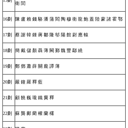
15劃
衛 閭
16劃
陳 盧 賴 錢 駱 潘 蒲 閻 陶 穆 衛 龍 鮑 蓋 陸 蒙 諸 霍 鄂
17劃
蔡 謝 韓 鍾 蔣 鄒 隆 邬 陽 館 尉 應 轅
18劃
簡 戴 儲 顏 聶 薄 闕 鄞 魏 豐 鄢 繞
19劃
鄭 鄧 蕭 薛 關 龐 譚 薄
20劃
嚴 鐘 羅 釋 藍
21劃
顧 饒 巍 瓏 鐵 竇 釋
22劃
蘇 龔 鄺 藺 權 蘭 欉