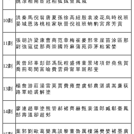
姚 凃 相 南 宦 冠 柏 狐 娀 查 風 咸
洪 秦 馬 倪 翁 唐 夏 孫 徐 高 紐 殷 袁 凌 花 烏 時 祝 班
10劃
晏 城 恩 洛 桃 桂 家 耿 晉 倪 祖 班 蚋 豹 宮 席 芳 貢
張 胡 許 梁 康 曹 商 范 章 梅 崔 麥 邢 常 崖 苗 涂 區 那
11劃
尉 強 寇 從 那 商 崇 國 符 麻 蒲 苑 茆 茅 粘 紫 婪
黃 曾 邱 辜 彭 邵 馮 阮 程 盛 傅 童 景 堵 項 舒 堯 焦 賀
12劃
喬 荊 荀 閔 富 喻 費 雲 舜 甯 單 斑 邴 斐
楊 詹 游 莊 湯 雷 莫 賈 費 雍 楚 虞 郁 農 湛 裘 嵩 廉 荻
13劃
路 覃 睦 裘 解 塗
廖 連 趙 華 塗 熊 管 郝 褚 齊 赫 甄 裴 溫 郎 臧 郗 臺 鳳
14劃
郜 壽 溫 卻 超 郟
葉 郭 劉 歐 葛 樂 萬 談 黎 董 魯 厲 樓 滿 樊 婪 褚 墨 廣