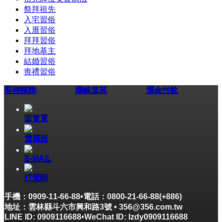
祭拜祖先
入宅習俗
入厝習俗
拜拜習俗
拜地基主
結婚習俗
喪禮習俗
即時諮詢
聯絡道苑
潤金付款
回首頁
電腦版
E-MAIL
打電話
手機：0909-11-66-88•電話：0800-21-66-88(+886)
地址：雲林縣斗六市興和路3號 • 356@356.com.tw
LINE ID: 0909116688•WeChat ID: lzdy0909116688