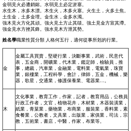
金弱見火必遭銷鎔。水弱見土必定淤塞。
水生木，水多木漂。木生火，木多火塞。火生土，火多土焦。
土生金，土多金埋。金生水，金多水濁。
強木見火方化其頑。強火見土方止其燄。強土見金方宣其滯。
強金見水方挫其鋒。強水見木方泄其勢。
姓名學
職業性質分類 人格何五行，適何從事所剋的行業。
金屬工具買賣，堅硬行業，決斷事業，武術，民意代
表，五金商，開礦業，代木業，鑑定師，檢驗員，推
金
事，總裁，汽車業，金融業，電料業，電氣業，珠寶
業，銀樓業，工程科學，會計，律師，五金，機械，樂
器，歌星，交通業，修護保養業、電器業…。
文化事業，教育工作，作家，記者，教育用品，公務員
行政工作者，文官，植物花卉，木材業，木器裝潢業，
木
紙業，青菒業，藥物業，布商業，服裝業，香料業，素
食餐業，公教者，文具業，出版業，家俱業，司法，宗
教，五術業，書店，中醫，作家，布業等。