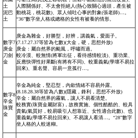
土
人際關係好、不太會拒絕人(熱心致關心過頭，產生被
泥巴
動桃花，桃花數)、眾人傾吐心事的對象(張老師)…。
土
“36”數字坐人格或總格的女性有被養的情形。
庚金為雜金，好勝型，好辨，講義氣，愛面子。
數字7
(7.17.27.37等皆為七數)(大金，硬，思想外放)
庚金
庚金：屬自然界的颱風，呼嘯而過。
刀劍
較冷漠、較無情(將軍出征，看待感情較淡)、重功業、
金
反應快彈性好果斷(有將有不同)、較重義氣(學壞不易拉
回來)、重名聲、容易一意孤行…。
辛金為純金，堅忍型，內歛情緒不容易外露。
(8.18.28.38等皆為八數)(隱藏，鋒利，思想不外放)
數字8
辛金：屬自然界的霧氣，讓人不易看清楚。
辛金
較務實(珠寶金屬財富)，故務實施、個性酷酷的、較具
珠寶
貴氣(氣質好，較易吸引人想靠近、女性適合此數)、也
金
重義氣(學壞不易拉回來)、不易讓人看清…。“28”數字
坐人格的人較迷糊。