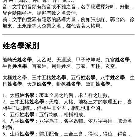
勿 用，如枝、寒、霜、萍、露…。
音：文字的音頻有諧音或不雅之音，名字應選擇好叫、好聽，
配合陰陽頓挫、揚抑有致之名最佳。
義：文字的意涵有隱形的誘導力量，例如張忠謀、郭台銘、徐
旭東、王永慶等大企業之名，都代表著大格局。
姓名學
派別
熊崎氏
姓名學
、太乙派、天運派、甲子乾坤派、九宮
姓名學
、
生肖
姓名學
、百家姓、易卦姓名、形家、五柱、玄空。
太極姓名學、三才五格
姓名學
、五行
姓名學
、八字
姓名學
、生
肖
姓名學
、天運
姓名學
、卦象
姓名學
、筆劃
姓名學
。
1、太極
姓名學
：著重全局之均衡，求吉祥之理數。
2、三才五格
姓名學
：天格、人格、地格三才的數理五行，喜
相生而忌相剋，但相生非全吉，相剋也非全凶。
3、五行
姓名學
：五行均衡，相輔相成。
4、八字
姓名學
：八字為主，名字為輔。依八字喜用，取命名
均衡。
5、生肖
姓名學
：體用配合，三合三會，得地，得位，得食，