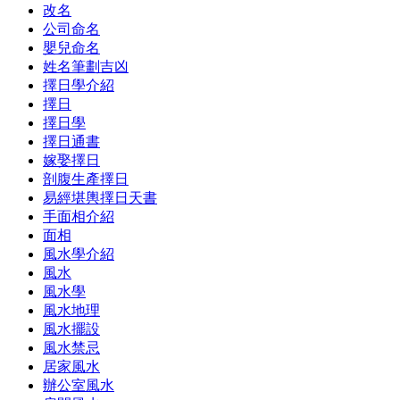
改名
公司命名
嬰兒命名
姓名筆劃吉凶
擇日學介紹
擇日
擇日學
擇日通書
嫁娶擇日
剖腹生產擇日
易經堪輿擇日天書
手面相介紹
面相
風水學介紹
風水
風水學
風水地理
風水擺設
風水禁忌
居家風水
辦公室風水