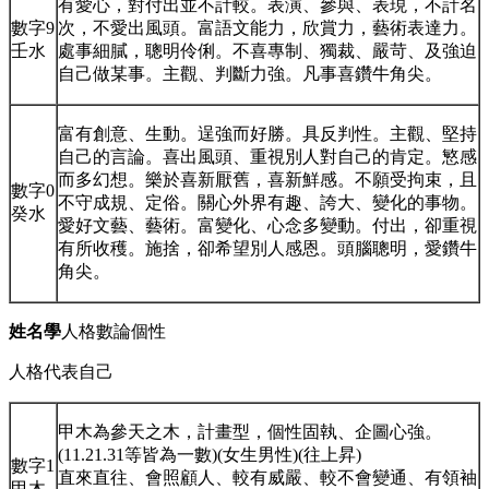
有愛心，對付出並不計較。表演、參與、表現，不計名
數字9
次，不愛出風頭。富語文能力，欣賞力，藝術表達力。
壬水
處事細膩，聰明伶俐。不喜專制、獨裁、嚴苛、及強迫
自己做某事。主觀、判斷力強。凡事喜鑽牛角尖。
富有創意、生動。逞強而好勝。具反判性。主觀、堅持
自己的言論。喜出風頭、重視別人對自己的肯定。慜感
而多幻想。樂於喜新厭舊，喜新鮮感。不願受拘束，且
數字0
不守成規、定俗。關心外界有趣、誇大、變化的事物。
癸水
愛好文藝、藝術。富變化、心念多變動。付出，卻重視
有所收穫。施捨，卻希望別人感恩。頭腦聰明，愛鑽牛
角尖。
姓名學
人格數論個性
人格代表自己
甲木為參天之木，計畫型，個性固執、企圖心強。
(11.21.31等皆為一數)(女生男性)(往上昇)
數字1
直來直往、會照顧人、較有威嚴、較不會變通、有領袖
甲木