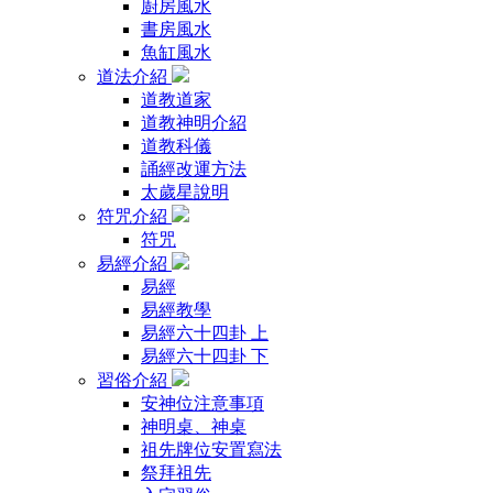
廚房風水
書房風水
魚缸風水
道法介紹
道教道家
道教神明介紹
道教科儀
誦經改運方法
太歲星說明
符咒介紹
符咒
易經介紹
易經
易經教學
易經六十四卦 上
易經六十四卦 下
習俗介紹
安神位注意事項
神明桌、神桌
祖先牌位安置寫法
祭拜祖先