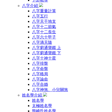
卜卦教學
八字介紹
八字重量計算
八字五行
八字天干地支
八字十二節氣
八字十二長生
八字六十甲子
八字滴天隨
八字窮通寶鑑 上
八字窮通寶鑑 下
八字十神十星
八字排盤
八字命盤
八字格局
八字論命
八字合婚
八字神煞、小兒關煞
姓名學介紹
姓名學
太極姓名學
熊崎氏姓名學