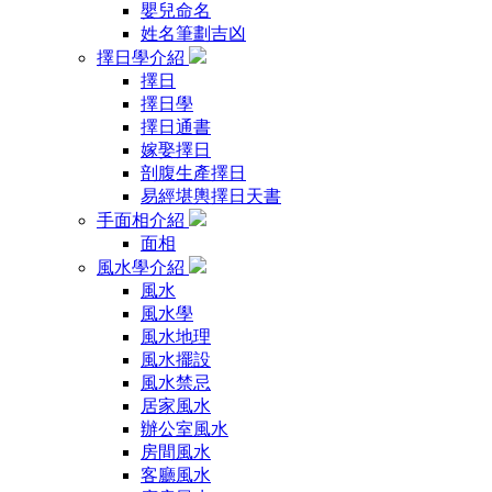
嬰兒命名
姓名筆劃吉凶
擇日學介紹
擇日
擇日學
擇日通書
嫁娶擇日
剖腹生產擇日
易經堪輿擇日天書
手面相介紹
面相
風水學介紹
風水
風水學
風水地理
風水擺設
風水禁忌
居家風水
辦公室風水
房間風水
客廳風水