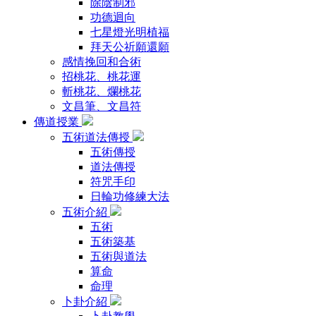
除陰制邪
功德迴向
七星燈光明植福
拜天公祈願還願
感情挽回和合術
招桃花、桃花運
斬桃花、爛桃花
文昌筆、文昌符
傳道授業
五術道法傳授
五術傳授
道法傳授
符咒手印
日輪功修練大法
五術介紹
五術
五術築基
五術與道法
算命
命理
卜卦介紹