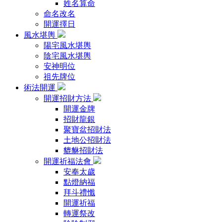
姓名算命
命名改名
開運擇日
風水堪輿
陽宅風水堪輿
陰宅風水堪輿
安神明位
祖先牌位
術法開運
開運招財方法
開運金牌
招財龍銀
聚寶盆招財法
土地公招財法
貔貅招財法
開運祈福法會
安奉太歲
點燈納福
拜斗禮懺
開運祈福
轉運祭改