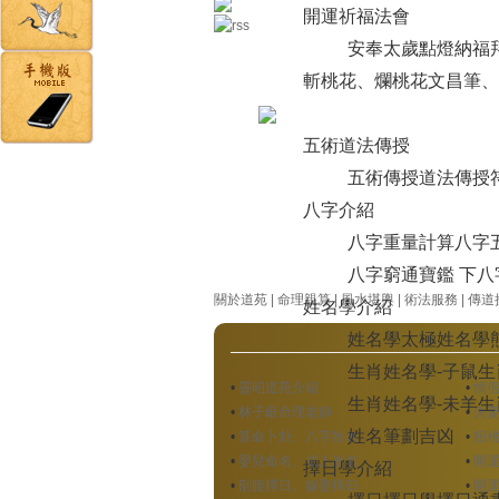
開運祈福法會
安奉太歲
點燈納福
斬桃花、爛桃花
文昌筆、
五術道法傳授
五術傳授
道法傳授
八字介紹
八字重量計算
八字
八字窮通寶鑑 下
八
關於道苑
|
命理親算
|
風水堪輿
|
術法服務
|
傳道
姓名學介紹
姓名學
太極姓名學
生肖姓名學-子鼠
生
•
靈昭道苑介紹
•
情
生肖姓名學-未羊
生
•
林子嚴命理老師
•
夫
姓名筆劃吉凶
•
算命卜卦、八字姓名
•
招
•
嬰兒命名、成人改名
•
開
擇日學介紹
•
剖腹擇日、嫁娶擇日
•
開