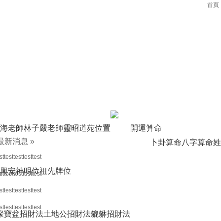
首頁
海老師
林子嚴老師
靈昭道苑位置
開運算命
最新消息
»
卜卦算命
八字算命
姓
sttesttesttesttest
輿
安神明位
祖先牌位
sttesttesttesttest
sttesttesttesttest
sttesttesttesttest
聚寶盆招財法
土地公招財法
貔貅招財法