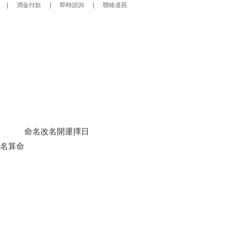
|
潤金付款
|
即時諮詢
|
聯絡道苑
命名改名
開運擇日
名算命