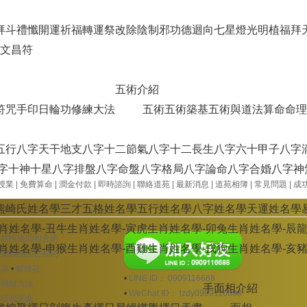
拜斗禮懺
開運祈福
轉運祭改
除陰制邪
功德迴向
七星燈光明植福
拜
文昌符
五術介紹
符咒手印
日輪功修練大法
五術
五術築基
五術與道法
算命
命理
五行
八字天干地支
八字十二節氣
八字十二長生
八字六十甲子
八字
字十神十星
八字排盤
八字命盤
八字格局
八字論命
八字合婚
八字神
授業
|
免費算命
|
潤金付款
|
即時諮詢
|
聯絡道苑
|
最新消息
|
道苑相簿
|
常見問題
|
成
熊崎氏姓名學
三才五格姓名學
五行姓名學
八字姓名學
天運姓名學
肖姓名學-丑牛
生肖姓名學-寅虎
生肖姓名學-卯兔
生肖姓名學-辰
侶感情挽回和合術
肖姓名學-申猴
生肖姓名學-酉雞
生肖姓名學-戌狗
生肖姓名學-亥
妻婚姻挽回合和術
桃花
•
斬桃花
•
LINE ID： 0909116688
運招財方法
手面相介紹
•
WeChat ID： lzdy0909116688
運祈福法會