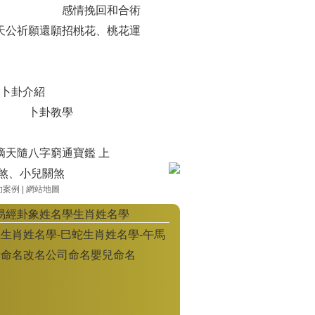
感情挽回和合術
天公祈願還願
招桃花、桃花運
卜卦介紹
卜卦教學
滴天隨
八字窮通寶鑑 上
煞、小兒關煞
功案例
|
網站地圖
易經卦象姓名學
生肖姓名學
龍
生肖姓名學-巳蛇
生肖姓名學-午馬
豬
命名
改名
公司命名
嬰兒命名