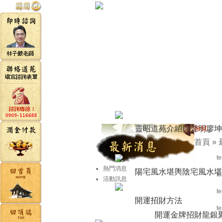
test
靈昭道苑介紹與聲明
廖坤
首頁
»
te
熱門消息
陽宅風水堪輿
陰宅風水堪
te
活動訊息
te
開運招財方法
te
開運金牌
招財龍銀